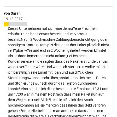
von Sarah
19.12.2017
Dieses Unternehmen hat sich eine derma?ene Frechheit
erlaubt! rnIch habe etwas bestellt,und im Vorraus
bezahlt.Nach 2 Wochen,ohne Zahlungsbenachrichtigung oder
sonstigem Kontakt,kam pl?tzlich dass das Paket pl?tzlich nicht
verf?gbar w?re und erst in 2 Wochen geliefert werden k?nnte!
Als es dann immernoch nicht ankam,rief ich beim
Kundenservice an,die sagten dass das Paket erst Ende Januar
wieder verf?gbar w?re! Und wenn ich stornieren wollte,m?sste
ich pers?nlich eine Email mit Iban und ausdr?cklichen
Stornierungswunsch schreiben,anstatt dass ich meine Daten
und Stonierungswunsch durch das Telefon durchgeben
konnte! Also schrieb ich diese bescheuerte Email um 12:31 und
um 17:00 war in meinem Postfach dass mein Paket nun auf
dem Weg zu mir sei! Als h?tten sie pl?tzlich den Arsch
hochbekommen als sie merkten dass ihnen das Geld verloren
gehen k?nnte! Hierbei muss man anmerken dass zu meinen
Bestelltermin die Ware als verf?gbar gekennzeichnet war.Eine