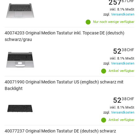
257
67
CHF
inkl. 8.1% MwSt
zzgl.
Versandkosten
Nur noch wenige verfügbar
40074203 Original Medion Tastatur inkl. Topcase DE (deutsch)
schwarz/grau
52
38
CHF
inkl. 8.1% MwSt
zzgl.
Versandkosten
Artikel verfügbar
40071990 Original Medion Tastatur US (englisch) schwarz mit
Backlight
52
38
CHF
inkl. 8.1% MwSt
zzgl.
Versandkosten
Artikel verfügbar
40077237 Original Medion Tastatur DE (deutsch) schwarz