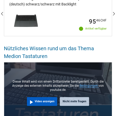
(deutsch) schwarz/schwarz mit Backlight
95
46
CHF
Artikel verfügbar
Nützliches Wissen rund um das Thema
Medion Tastaturen
Dieser Inhalt wird von einem Drittanbieter bereitgestellt. Durch die
Anzeige des externen Inhalts akzeptieren Sie die
Bedingungen
von
youtube.de.
Video anzeigen
Nicht mehr fragen