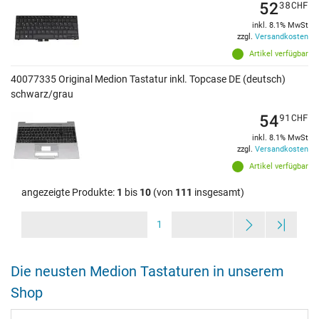
52
38
CHF
inkl. 8.1% MwSt
zzgl.
Versandkosten
Artikel verfügbar
40077335 Original Medion Tastatur inkl. Topcase DE (deutsch)
schwarz/grau
54
91
CHF
inkl. 8.1% MwSt
zzgl.
Versandkosten
Artikel verfügbar
angezeigte Produkte:
1
bis
10
(von
111
insgesamt)
1
Die neusten Medion Tastaturen in unserem
Shop