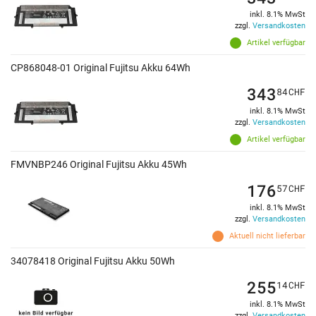
inkl. 8.1% MwSt
zzgl.
Versandkosten
Artikel verfügbar
CP868048-01 Original Fujitsu Akku 64Wh
343
84
CHF
inkl. 8.1% MwSt
zzgl.
Versandkosten
Artikel verfügbar
FMVNBP246 Original Fujitsu Akku 45Wh
176
57
CHF
inkl. 8.1% MwSt
zzgl.
Versandkosten
Aktuell nicht lieferbar
34078418 Original Fujitsu Akku 50Wh
255
14
CHF
inkl. 8.1% MwSt
zzgl.
Versandkosten