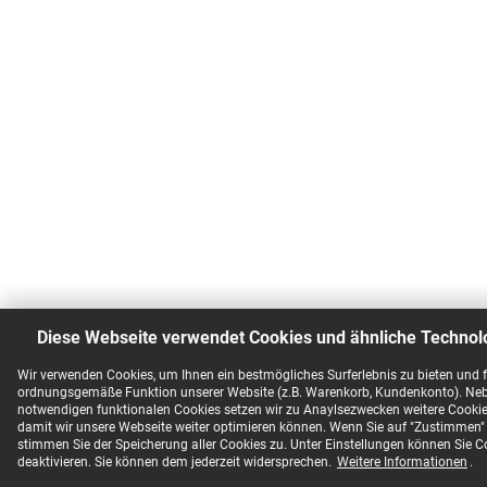
Diese Webseite verwendet Cookies und ähnliche Technol
Wir verwenden Cookies, um Ihnen ein bestmögliches Surferlebnis zu bieten und f
ordnungsgemäße Funktion unserer Website (z.B. Warenkorb, Kundenkonto). Ne
notwendigen funktionalen Cookies setzen wir zu Anaylsezwecken weitere Cookies
damit wir unsere Webseite weiter optimieren können. Wenn Sie auf "Zustimmen" 
stimmen Sie der Speicherung aller Cookies zu. Unter Einstellungen können Sie C
deaktivieren. Sie können dem jederzeit widersprechen.
Weitere Informationen
.