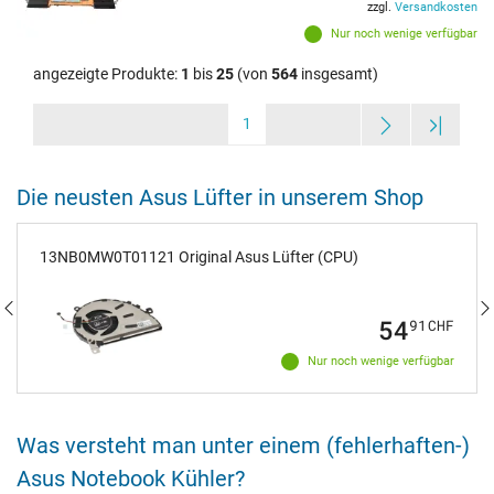
zzgl.
Versandkosten
Nur noch wenige verfügbar
angezeigte Produkte:
1
bis
25
(von
564
insgesamt)
1
Die neusten Asus Lüfter in unserem Shop
13NB0MW0T01121 Original Asus Lüfter (CPU)
54
91
CHF
Nur noch wenige verfügbar
Was versteht man unter einem (fehlerhaften-)
Asus Notebook Kühler?