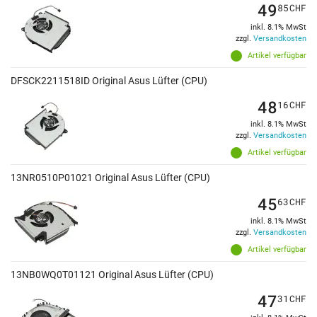
49
85
CHF
inkl. 8.1% MwSt
zzgl.
Versandkosten
Artikel verfügbar
DFSCK2211518ID Original Asus Lüfter (CPU)
48
16
CHF
inkl. 8.1% MwSt
zzgl.
Versandkosten
Artikel verfügbar
13NR0510P01021 Original Asus Lüfter (CPU)
45
63
CHF
inkl. 8.1% MwSt
zzgl.
Versandkosten
Artikel verfügbar
13NB0WQ0T01121 Original Asus Lüfter (CPU)
47
31
CHF