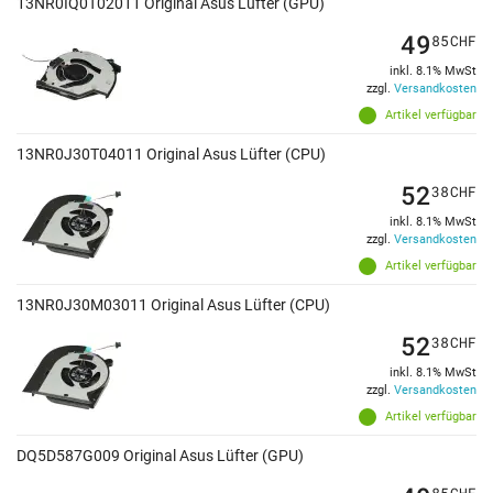
13NR0IQ0T02011 Original Asus Lüfter (GPU)
49
85
CHF
inkl. 8.1% MwSt
zzgl.
Versandkosten
Artikel verfügbar
13NR0J30T04011 Original Asus Lüfter (CPU)
52
38
CHF
inkl. 8.1% MwSt
zzgl.
Versandkosten
Artikel verfügbar
13NR0J30M03011 Original Asus Lüfter (CPU)
52
38
CHF
inkl. 8.1% MwSt
zzgl.
Versandkosten
Artikel verfügbar
DQ5D587G009 Original Asus Lüfter (GPU)
85
CHF