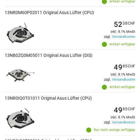
Artikel verfügbar
13NR0M60P02011 Original Asus Lüfter (CPU)
52
38
CHF
inkl. 8.1% MwSt
zzgl.
Versandkosten
Artikel verfügbar
13NB0ZQ0M05011 Original Asus Lüfter (DIS)
49
85
CHF
inkl. 8.1% MwSt
zzgl.
Versandkosten
Artikel verfügbar
13NR0IQ0T01011 Original Asus Lüfter (CPU)
49
85
CHF
inkl. 8.1% MwSt
zzgl.
Versandkosten
Nur noch wenige verfügbar