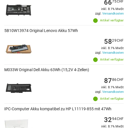
66
75
CHF
inkl. 8.1% MwSt
zzgl.
Versandkosten
Artikel verfügbar
5B10W13974 Original Lenovo Akku 57Wh
58
29
CHF
inkl. 8.1% MwSt
zzgl.
Versandkosten
Artikel verfügbar
M033W Original Dell Akku 63Wh (15,2V 4-Zellen)
87
86
CHF
inkl. 8.1% MwSt
zzgl.
Versandkosten
Artikel verfügbar
IPC-Computer Akku kompatibel zu HP L11119-855 mit 47Wh
32
94
CHF
inkl. 8.1% MwSt