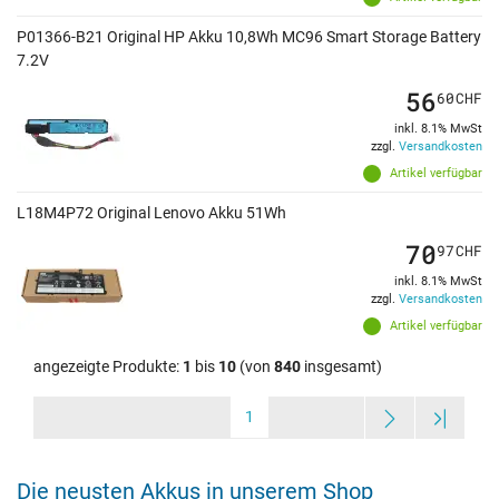
P01366-B21 Original HP Akku 10,8Wh MC96 Smart Storage Battery
7.2V
56
60
CHF
inkl. 8.1% MwSt
zzgl.
Versandkosten
Artikel verfügbar
L18M4P72 Original Lenovo Akku 51Wh
70
97
CHF
inkl. 8.1% MwSt
zzgl.
Versandkosten
Artikel verfügbar
angezeigte Produkte:
1
bis
10
(von
840
insgesamt)
1
Die neusten Akkus in unserem Shop