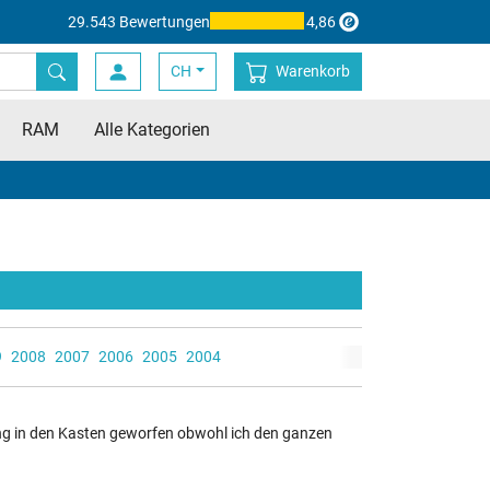
29.543 Bewertungen
4,86
CH
Warenkorb
RAM
Alle Kategorien
9
2008
2007
2006
2005
2004
ung in den Kasten geworfen obwohl ich den ganzen