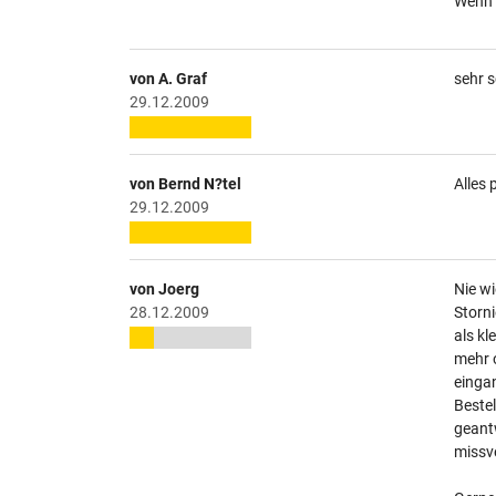
Wenn 
von A. Graf
sehr s
29.12.2009
von Bernd N?tel
Alles 
29.12.2009
von Joerg
Nie wi
28.12.2009
Storn
als kl
mehr o
eingan
Bestel
geantw
missve