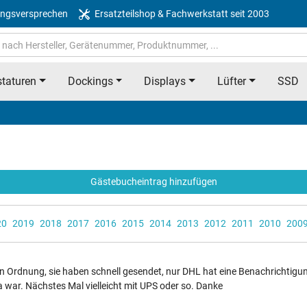
ngsversprechen
Ersatzteilshop & Fachwerkstatt seit 2003
taturen
Dockings
Displays
Lüfter
SSD
Gästebucheintrag hinzufügen
20
2019
2018
2017
2016
2015
2014
2013
2012
2011
2010
200
in Ordnung, sie haben schnell gesendet, nur DHL hat eine Benachrichtig
 war. Nächstes Mal vielleicht mit UPS oder so. Danke