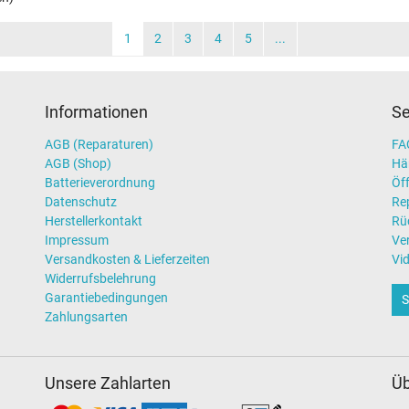
1
2
3
4
5
...
Informationen
Se
AGB (Reparaturen)
FAQ
AGB (Shop)
Hä
Batterieverordnung
Öff
Datenschutz
Re
Herstellerkontakt
Rü
Impressum
Ve
Versandkosten & Lieferzeiten
Vi
Widerrufsbelehrung
Garantiebedingungen
S
Zahlungsarten
Unsere Zahlarten
Üb