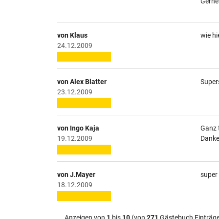
Gerne
von Klaus
wie hi
24.12.2009
von Alex Blatter
Supers
23.12.2009
von Ingo Kaja
Ganz t
19.12.2009
Danke
von J.Mayer
super 
18.12.2009
Anzeigen von
1
bis
10
(von
271
Gästebuch Einträg