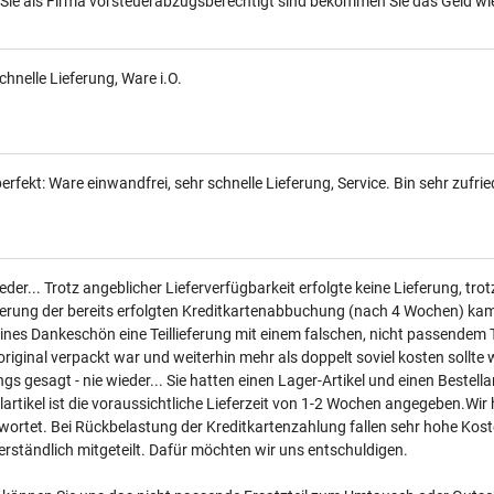
Sie als Firma vorsteuerabzugsberechtigt sind bekommen Sie das Geld wi
chnelle Lieferung, Ware i.O.
perfekt: Ware einwandfrei, sehr schnelle Lieferung, Service. Bin sehr zufr
eder... Trotz angeblicher Lieferverfügbarkeit erfolgte keine Lieferung, t
ierung der bereits erfolgten Kreditkartenabbuchung (nach 4 Wochen) ka
eines Dankeschön eine Teillieferung mit einem falschen, nicht passendem 
riginal verpackt war und weiterhin mehr als doppelt soviel kosten sollte w
gs gesagt - nie wieder... Sie hatten einen Lager-Artikel und einen Bestella
lartikel ist die voraussichtliche Lieferzeit von 1-2 Wochen angegeben.W
ortet. Bei Rückbelastung der Kreditkartenzahlung fallen sehr hohe Kost
rständlich mitgeteilt. Dafür möchten wir uns entschuldigen.