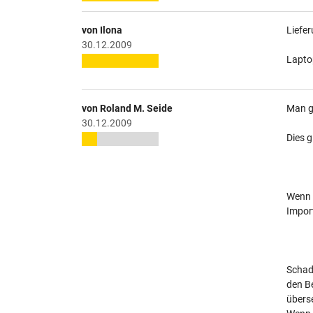
von Ilona
Liefer
30.12.2009
Laptop
von Roland M. Seide
Man g
30.12.2009
Dies g
Wenn 
Import
Schade
den B
überse