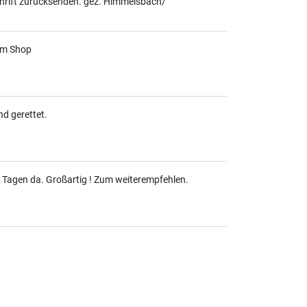
hrift zurücksenden. gez. Himmelsbach/
 im Shop
nd gerettet.
i Tagen da. Großartig ! Zum weiterempfehlen.