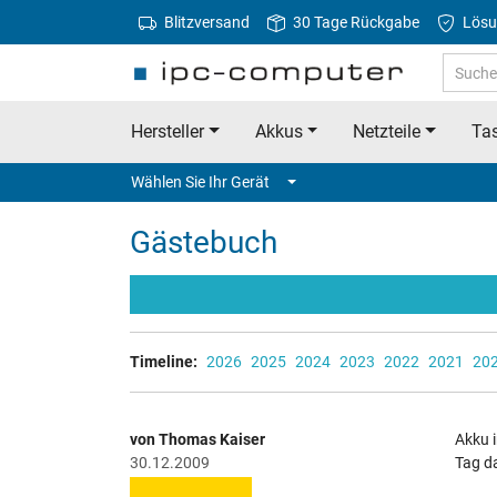
Blitzversand
30 Tage Rückgabe
Lösu
Hersteller
Akkus
Netzteile
Tas
Wählen Sie Ihr Gerät
Gästebuch
Timeline:
2026
2025
2024
2023
2022
2021
20
von Thomas Kaiser
Akku 
30.12.2009
Tag da