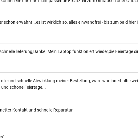
 können Sie uns das nicht passende Ersatzteil zum Umtausch oder Gutsc
er schon erwähnt...es ist wirklich so, alles einwandfrei - bis zum bald hier
chnelle lieferung,Danke. Mein Laptop funktioniert wieder,die Feiertage si
olle und schnelle Abwicklung meiner Bestellung, ware war innerhalb zwe
 und schöne Feiertage...
netter Kontakt und schnelle Reparatur
en)