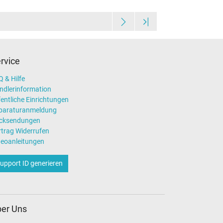
rvice
 & Hilfe
ndlerinformation
entliche Einrichtungen
paraturanmeldung
cksendungen
rtrag Widerrufen
deoanleitungen
upport ID generieren
er Uns