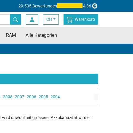
29.535 Bewertungen
4,86
CH
Warenkorb
RAM
Alle Kategorien
9
2008
2007
2006
2005
2004
l wird obwohl mit grösserer Akkukapazität wird er