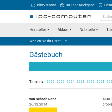
Blitzversand
30 Tage Rückgabe
Lösu
Hersteller
Akkus
Netzteile
Tas
Wählen Sie Ihr Gerät
Gästebuch
Timeline:
2026
2025
2024
2023
2022
2021
20
von Schoch Rene
AKKU f
26.12.2014
probl