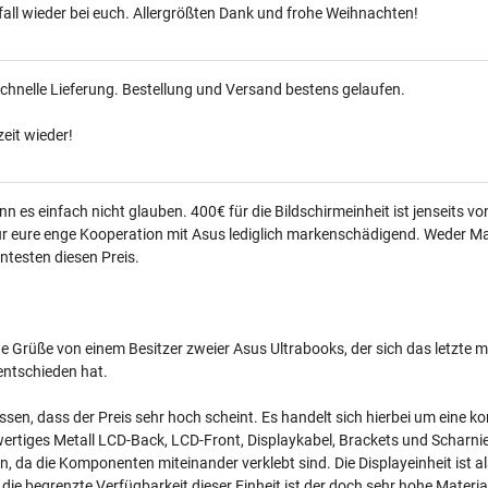
fall wieder bei euch. Allergrößten Dank und frohe Weihnachten!
chnelle Lieferung. Bestellung und Versand bestens gelaufen.
eit wieder!
nn es einfach nicht glauben. 400€ für die Bildschirmeinheit ist jenseits vo
r eure enge Kooperation mit Asus lediglich markenschädigend. Weder Mat
ntesten diesen Preis.
 Grüße von einem Besitzer zweier Asus Ultrabooks, der sich das letzte ma
entschieden hat.
ssen, dass der Preis sehr hoch scheint. Es handelt sich hierbei um eine ko
rtiges Metall LCD-Back, LCD-Front, Displaykabel, Brackets und Scharnie
, da die Komponenten miteinander verklebt sind. Die Displayeinheit ist al
die begrenzte Verfügbarkeit dieser Einheit ist der doch sehr hohe Materialp