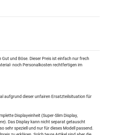
n Gut und Böse. Dieser Preis ist einfach nur frech
erial- noch Personalkosten rechtfertigen im
l aufgrund dieser unfairen Ersatzteilsituation für
mplette Displayeinheit (Super-Slim Display,
re). Das Display kann nicht separat getauscht
so sehr speziell und nur für dieses Modell passend.
reis zu erklären. Solch teure Artikel sind aber die