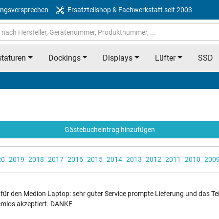
ngsversprechen
Ersatzteilshop & Fachwerkstatt seit 2003
taturen
Dockings
Displays
Lüfter
SSD
Gästebucheintrag hinzufügen
20
2019
2018
2017
2016
2015
2014
2013
2012
2011
2010
200
ür den Medion Laptop: sehr guter Service prompte Lieferung und das Tei
emlos akzeptiert. DANKE