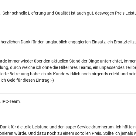
 Sehr schnelle Lieferung und Qualität ist auch gut, deswegen Preis Leist
 herzlichen Dank für den unglaublich engagierten Einsatz, ein Ersatzteil zu
rde immer wieder über den aktuellen Stand der Dinge unterrichtet, immer s
lung, durch welche ich ohne die Hilfe Ihres Teams, ein unpassendes Teil bes
erte Betreuung habe ich als Kunde wirklich noch nirgends erlebt und nei
 ich Geld für diesen Eintrag ;-)
s IPC-Team,
 Dank für die tolle Leistung und den super Service drumherum. Ich hätte
onieren würde. Und dazu noch zu einem so tollen Preis. Sollte ich jemals