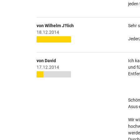
jeden 
von Wilhelm J?lich
Sehr s
18.12.2014
Jederz
von David
Ich ka
17.12.2014
und fü
Entfer
Schöne
Asus 
Wir wi
hochwe
werden
Durch 