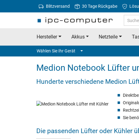
Blitzversand
30 Tage Rückgabe
Lösu
Hersteller
Akkus
Netzteile
Tas
Wählen Sie Ihr Gerät
Medion Notebook Lüfter un
Hunderte verschiedene Medion Lüfte
Direktb
Original
Rechtzei
Sie benö
Die passenden Lüfter oder Kühler 