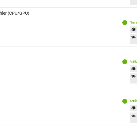
ühler (CPU/GPU)
Nur 
Arti
Arti