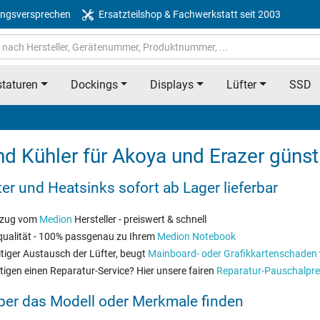
ngsversprechen
Ersatzteilshop & Fachwerkstatt seit 2003
taturen
Dockings
Displays
Lüfter
SSD
d Kühler für Akoya und Erazer günst
r und Heatsinks sofort ab Lager lieferbar
ezug vom
Medion
Hersteller - preiswert & schnell
qualität - 100% passgenau zu Ihrem
Medion Notebook
tiger Austausch der Lüfter, beugt
Mainboard- oder Grafikkartenschaden
tigen einen Reparatur-Service? Hier unsere fairen
Reparatur-Pauschalpre
über das Modell oder Merkmale finden