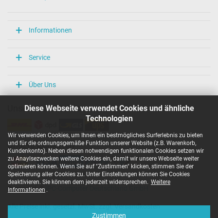
Informationen
Service
Über Uns
Diese Webseite verwendet Cookies und ähnliche
Unsere Versandarten
Technologien
Wir verwenden Cookies, um Ihnen ein bestmögliches Surferlebnis zu bieten
und für die ordnungsgemäße Funktion unserer Website (z.B. Warenkorb,
Unsere Zahlarten
Kundenkonto). Neben diesen notwendigen funktionalen Cookies setzen wir
zu Anaylsezwecken weitere Cookies ein, damit wir unsere Webseite weiter
optimieren können. Wenn Sie auf "Zustimmen" klicken, stimmen Sie der
Speicherung aller Cookies zu. Unter Einstellungen können Sie Cookies
deaktivieren. Sie können dem jederzeit widersprechen.
Weitere
Copyright ©
IPC-Computer Deutschland GmbH
Informationen
.
Alle Preise inkl. gesetzl. MwSt. zzgl. Versandkosten
Zustimmen