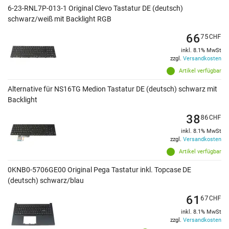
6-23-RNL7P-013-1 Original Clevo Tastatur DE (deutsch)
schwarz/weiß mit Backlight RGB
66
75
CHF
inkl. 8.1% MwSt
zzgl.
Versandkosten
Artikel verfügbar
Alternative für NS16TG Medion Tastatur DE (deutsch) schwarz mit
Backlight
38
86
CHF
inkl. 8.1% MwSt
zzgl.
Versandkosten
Artikel verfügbar
0KNB0-5706GE00 Original Pega Tastatur inkl. Topcase DE
(deutsch) schwarz/blau
61
67
CHF
inkl. 8.1% MwSt
zzgl.
Versandkosten