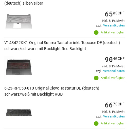
(deutsch) silber/silber
65
05
CHF
inkl. 8.1% MwSt
zzgl.
Versandkosten
Artikel verfügbar
V143422KK1 Original Sunrex Tastatur inkl. Topcase DE (deutsch)
schwarz/schwarz mit Backlight Red Backlight
90
40
CHF
inkl. 8.1% MwSt
zzgl.
Versandkosten
Artikel verfügbar
6-23-RPC50-010 Original Clevo Tastatur DE (deutsch)
schwarz/weiß mit Backlight RGB
66
75
CHF
inkl. 8.1% MwSt
zzgl.
Versandkosten
Artikel verfügbar