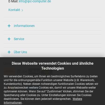
E-Mail:
info@ipc-computer.de
Kontakt
Informationen
Service
Über Uns
Diese Webseite verwendet Cookies und ähnliche
Unsere Versandarten
Technologien
Wir verwenden Cookies, um Ihnen ein bestmögliches Surferlebnis zu bieten
und für die ordnungsgemäße Funktion unserer Website (z.B. Warenkorb,
Unsere Zahlarten
Kundenkonto). Neben diesen notwendigen funktionalen Cookies setzen wir
zu Anaylsezwecken weitere Cookies ein, damit wir unsere Webseite weiter
optimieren können. Wenn Sie auf "Zustimmen" klicken, stimmen Sie der
Speicherung aller Cookies zu. Unter Einstellungen können Sie Cookies
deaktivieren. Sie können dem jederzeit widersprechen.
Weitere
Copyright ©
IPC-Computer Deutschland GmbH
Informationen
.