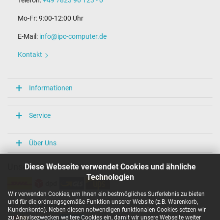
Telefon:
+49 7823 96 123 - 0
Mo-Fr: 9:00-12:00 Uhr
E-Mail:
info@ipc-computer.de
Kontakt
Informationen
Service
Über Uns
Diese Webseite verwendet Cookies und ähnliche
Unsere Versandarten
Technologien
Wir verwenden Cookies, um Ihnen ein bestmögliches Surferlebnis zu bieten
und für die ordnungsgemäße Funktion unserer Website (z.B. Warenkorb,
Unsere Zahlarten
Kundenkonto). Neben diesen notwendigen funktionalen Cookies setzen wir
zu Anaylsezwecken weitere Cookies ein, damit wir unsere Webseite weiter