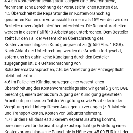
4.4 Ein Kostenvoranschlag stellt lediglich eine unverbindliche,
fachmännische Berechnung der voraussichtlichen Kosten dar.
4.5 Überschreitet die Reparatur die im Kostenvoranschlag
genannten Kosten um voraussichtlich mehr als 15% werden wir den
Besteller unverzüglich hierüber unterrichten. Die Reparaturarbeiten
werden in diesem Fall für 3 Arbeitstage unterbrochen. Dem Besteller
steht für den Fall der wesentlichen Überschreitung des
Kostenvoranschlags ein Kündigungsrecht zu (§ 650 Abs. 1 BGB).
Nach Ablauf der Unterbrechung werden die Arbeiten fortgesetzt,
sofern uns bis dahin keine Kündigung durch den Besteller
zugegangen ist. Die Geltendmachung von
Schadenersatzansprüchen, z.B. bei Verletzung der Anzeigepflicht
bleibt unberührt.
4.6 Im Falle einer Kündigung wegen einer wesentlichen
Überschreitung des Kostenvoranschlags sind wir gemäß § 645 BGB
berechtigt, einem der bis zum Zugang der Kündigung geleisteten
Arbeit entsprechenden Teil der Vergütung sowie Ersatz der in der
Vergütung nicht inbegriffenen Auslagen zu verlangen (z.B. Material-
und Transportkosten, Kosten von Subunternehmern).
4.7 Für den Fall, dass es zu keinem Reparaturauftrag kommt,
berechnen wir für die beauftragte kostenpflichtige Erstellung eines
Kostenvoranschlags eine Pauschale in Höhe von 45,00 EUR inkl. der