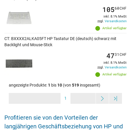
105
60
CHF
inkl. 8.1% MwSt
zzgl.
Versandkosten
Artikel verfügbar
CT: BXXXX2ALKA05FT HP Tastatur DE (deutsch) schwarz mit
Backlight und Mouse-Stick
47
31
CHF
inkl. 8.1% MwSt
zzgl.
Versandkosten
Artikel verfügbar
angezeigte Produkte:
1
bis
10
(von
519
insgesamt)
1
Profitieren sie von den Vorteilen der
langjährigen Geschäftsbeziehung von HP und