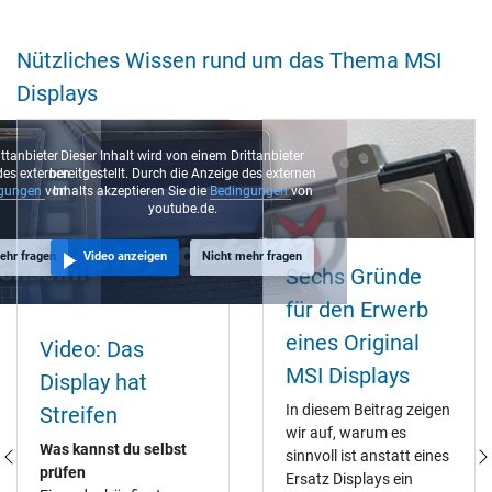
Nützliches Wissen rund um das Thema MSI
Displays
ittanbieter
Dieser Inhalt wird von einem Drittanbieter
 des externen
bereitgestellt. Durch die Anzeige des externen
ngungen
von
Inhalts akzeptieren Sie die
Bedingungen
von
youtube.de.
ehr fragen
Video anzeigen
Nicht mehr fragen
Sechs Gründe
für den Erwerb
eines Original
Video: Das
MSI Displays
Display hat
In diesem Beitrag zeigen
Streifen
wir auf, warum es
Was kannst du selbst
sinnvoll ist anstatt eines
prüfen
Ersatz Displays ein