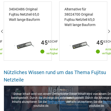
34043486 Original
Alternative für
Fujitsu Netzteil 65,0
38024700 Original
Watt lange Bauform
Fujitsu Netzteil 65,0
Watt lange Bauform
45
45
HF
63
CHF
63
C
kel
Artikel
Arti
ar
verfügbar
verfügb
Nützliches Wissen rund um das Thema Fujitsu
Netzteile
Dieser Inhalt wird von einem Drittanbieter
Dieser Inhalt wird von einem Dr
bereitgestellt. Durch die Anzeige des externen
bereitgestellt. Durch die Anzeige
Inhalts akzeptieren Sie die
Bedingungen
von
Inhalts akzeptieren Sie die
Bedi
youtube.de.
youtube.de.