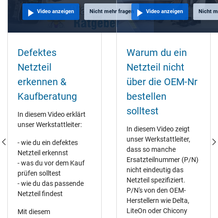
Video anzeigen
Nicht mehr fragen
Video anzeigen
Nicht m
Defektes
Warum du ein
Netzteil
Netzteil nicht
erkennen &
über die OEM-Nr
Kaufberatung
bestellen
solltest
In diesem Video erklärt
unser Werkstattleiter:
In diesem Video zeigt
unser Werkstattleiter,
- wie du ein defektes
dass so manche
Netzteil erkennst
Ersatzteilnummer (P/N)
- was du vor dem Kauf
nicht eindeutig das
prüfen solltest
Netzteil spezifiziert.
- wie du das passende
P/N's von den OEM-
Netzteil findest
Herstellern wie Delta,
LiteOn oder Chicony
Mit diesem