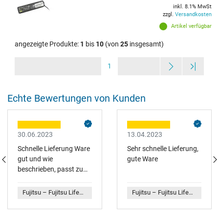
inkl. 8.1% MwSt
zzgl.
Versandkosten
Artikel verfügbar
angezeigte Produkte:
1
bis
10
(von
25
insgesamt)
1
Echte Bewertungen von Kunden
30.06.2023
13.04.2023
Schnelle Lieferung Ware
Sehr schnelle Lieferung,
gut und wie
gute Ware
beschrieben, passt zum
Laptop
Fujitsu – Fujitsu LifeBook E754 Original Netzteil 90 Watt
Fujitsu – Fujitsu LifeBook A359 Original Netzteil 65 Watt lange Bauform