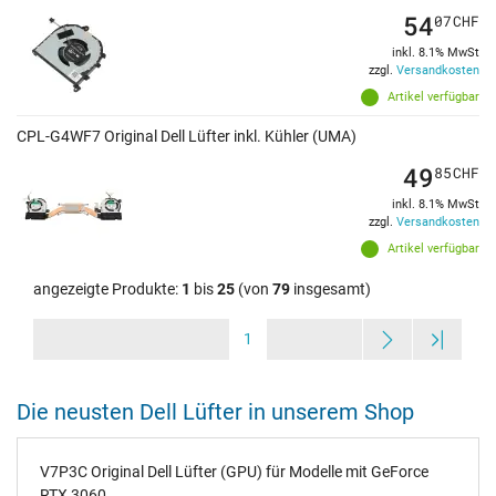
54
07
CHF
inkl. 8.1% MwSt
zzgl.
Versandkosten
Artikel verfügbar
CPL-G4WF7 Original Dell Lüfter inkl. Kühler (UMA)
49
85
CHF
inkl. 8.1% MwSt
zzgl.
Versandkosten
Artikel verfügbar
angezeigte Produkte:
1
bis
25
(von
79
insgesamt)
1
Die neusten Dell Lüfter in unserem Shop
V7P3C Original Dell Lüfter (GPU) für Modelle mit GeForce
RTX 3060