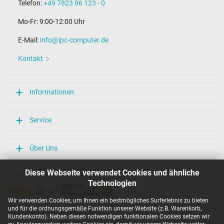
Telefon:
+49 7823 96 123 - 0
Mo-Fr: 9:00-12:00 Uhr
E-Mail:
info@ipc-computer.de
Kontakt
Informationen
Service
Über Uns
Unsere Versandarten
Diese Webseite verwendet Cookies und ähnliche
Technologien
Wir verwenden Cookies, um Ihnen ein bestmögliches Surferlebnis zu bieten
und für die ordnungsgemäße Funktion unserer Website (z.B. Warenkorb,
Unsere Zahlarten
Kundenkonto). Neben diesen notwendigen funktionalen Cookies setzen wir