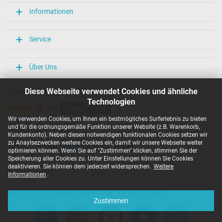
Informationen
Service
Über Uns
Unsere Versandarten
Diese Webseite verwendet Cookies und ähnliche
Technologien
Wir verwenden Cookies, um Ihnen ein bestmögliches Surferlebnis zu bieten
und für die ordnungsgemäße Funktion unserer Website (z.B. Warenkorb,
Unsere Zahlarten
Kundenkonto). Neben diesen notwendigen funktionalen Cookies setzen wir
zu Anaylsezwecken weitere Cookies ein, damit wir unsere Webseite weiter
optimieren können. Wenn Sie auf "Zustimmen" klicken, stimmen Sie der
Speicherung aller Cookies zu. Unter Einstellungen können Sie Cookies
deaktivieren. Sie können dem jederzeit widersprechen.
Weitere
Copyright ©
IPC-Computer Deutschland GmbH
Informationen
.
Alle Preise inkl. gesetzl. MwSt. zzgl. Versandkosten
Zustimmen