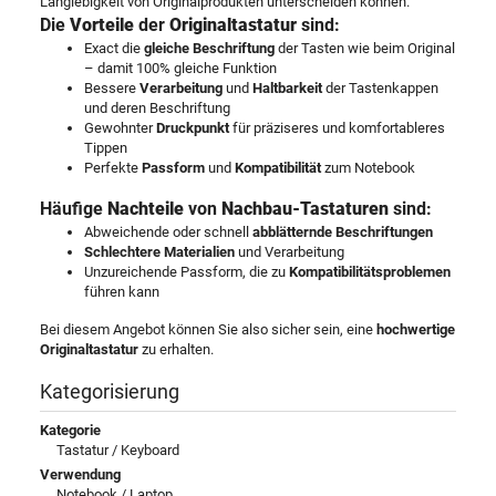
Langlebigkeit von Originalprodukten unterscheiden können.
Die
Vorteile
der
Originaltastatur
sind:
Exact die
gleiche Beschriftung
der Tasten wie beim Original
– damit 100% gleiche Funktion
Bessere
Verarbeitung
und
Haltbarkeit
der Tastenkappen
und deren Beschriftung
Gewohnter
Druckpunkt
für präziseres und komfortableres
Tippen
Perfekte
Passform
und
Kompatibilität
zum Notebook
Häufige
Nachteile
von
Nachbau-Tastaturen
sind:
Abweichende oder schnell
abblätternde Beschriftungen
Schlechtere Materialien
und Verarbeitung
Unzureichende Passform, die zu
Kompatibilitätsproblemen
führen kann
Bei diesem Angebot können Sie also sicher sein, eine
hochwertige
Originaltastatur
zu erhalten.
Kategorisierung
Kategorie
Tastatur / Keyboard
Verwendung
Notebook / Laptop