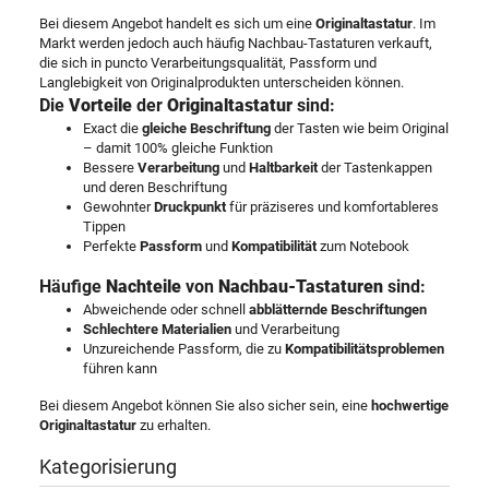
Bei diesem Angebot handelt es sich um eine
Originaltastatur
. Im
Markt werden jedoch auch häufig Nachbau-Tastaturen verkauft,
die sich in puncto Verarbeitungsqualität, Passform und
Langlebigkeit von Originalprodukten unterscheiden können.
Die
Vorteile
der
Originaltastatur
sind:
Exact die
gleiche Beschriftung
der Tasten wie beim Original
– damit 100% gleiche Funktion
Bessere
Verarbeitung
und
Haltbarkeit
der Tastenkappen
und deren Beschriftung
Gewohnter
Druckpunkt
für präziseres und komfortableres
Tippen
Perfekte
Passform
und
Kompatibilität
zum Notebook
Häufige
Nachteile
von
Nachbau-Tastaturen
sind:
Abweichende oder schnell
abblätternde Beschriftungen
Schlechtere Materialien
und Verarbeitung
Unzureichende Passform, die zu
Kompatibilitätsproblemen
führen kann
Bei diesem Angebot können Sie also sicher sein, eine
hochwertige
Originaltastatur
zu erhalten.
Kategorisierung