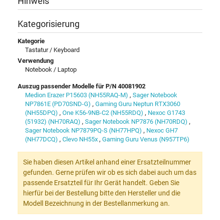
Hinweis
Kategorisierung
Kategorie
Tastatur / Keyboard
Verwendung
Notebook / Laptop
Auszug passender Modelle für P/N 40081902
Medion Erazer P15603 (NH55RAQ-M)
,
Sager Notebook
NP7861E (PD70SND-G)
,
Gaming Guru Neptun RTX3060
(NH55DPQ)
,
One K56-9NB-C2 (NH55RDQ)
,
Nexoc G1743
(51932) (NH70RAQ)
,
Sager Notebook NP7876 (NH70RDQ)
,
Sager Notebook NP7879PQ-S (NH77HPQ)
,
Nexoc GH7
(NH77DCQ)
,
Clevo NH55x
,
Gaming Guru Venus (N957TP6)
Sie haben diesen Artikel anhand einer Ersatzteilnummer
gefunden. Gerne prüfen wir ob es sich dabei auch um das
passende Ersatzteil für Ihr Gerät handelt. Geben Sie
hierfür bei der Bestellung bitte den Hersteller und die
Modell Bezeichnung in der Bestellanmerkung an.