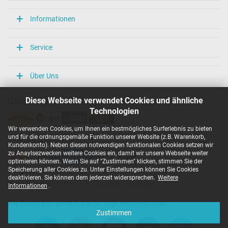
Informationen
Service
Über Uns
Diese Webseite verwendet Cookies und ähnliche
Unsere Versandarten
Technologien
Wir verwenden Cookies, um Ihnen ein bestmögliches Surferlebnis zu bieten
und für die ordnungsgemäße Funktion unserer Website (z.B. Warenkorb,
Unsere Zahlarten
Kundenkonto). Neben diesen notwendigen funktionalen Cookies setzen wir
zu Anaylsezwecken weitere Cookies ein, damit wir unsere Webseite weiter
optimieren können. Wenn Sie auf "Zustimmen" klicken, stimmen Sie der
Speicherung aller Cookies zu. Unter Einstellungen können Sie Cookies
deaktivieren. Sie können dem jederzeit widersprechen.
Weitere
Copyright ©
IPC-Computer Deutschland GmbH
Informationen
.
Alle Preise inkl. gesetzl. MwSt. zzgl. Versandkosten
Zustimmen