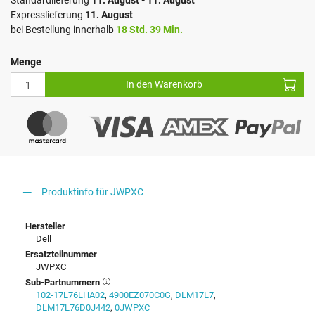
Standardlieferung
11. August - 11. August
Expresslieferung
11. August
bei Bestellung innerhalb
18 Std. 39 Min.
Menge
In den Warenkorb
Produktinfo für JWPXC
Hersteller
Dell
Ersatzteilnummer
JWPXC
Sub-Partnummern
102-17L76LHA02
,
4900EZ070C0G
,
DLM17L7
,
DLM17L76D0J442
,
0JWPXC