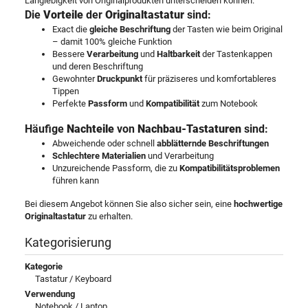
Langlebigkeit von Originalprodukten unterscheiden können.
Die
Vorteile
der
Originaltastatur
sind:
Exact die
gleiche Beschriftung
der Tasten wie beim Original
– damit 100% gleiche Funktion
Bessere
Verarbeitung
und
Haltbarkeit
der Tastenkappen
und deren Beschriftung
Gewohnter
Druckpunkt
für präziseres und komfortableres
Tippen
Perfekte
Passform
und
Kompatibilität
zum Notebook
Häufige
Nachteile
von
Nachbau-Tastaturen
sind:
Abweichende oder schnell
abblätternde Beschriftungen
Schlechtere Materialien
und Verarbeitung
Unzureichende Passform, die zu
Kompatibilitätsproblemen
führen kann
Bei diesem Angebot können Sie also sicher sein, eine
hochwertige
Originaltastatur
zu erhalten.
Kategorisierung
Kategorie
Tastatur / Keyboard
Verwendung
Notebook / Laptop