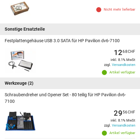
Nicht mehr lieferbar
Sonstige Ersatzteile
Festplattengehäuse USB 3.0 SATA für HP Pavilion dv6-7100
12
68
CHF
inkl. 8.1% MwSt
zzgl.
Versandkosten
Artikel verfügbar
Werkzeuge
(2)
Schraubendreher und Opener Set - 80 teilig für HP Pavilion dv6-
7100
29
56
CHF
inkl. 8.1% MwSt
zzgl.
Versandkosten
Artikel verfügbar