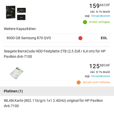
159
66
CHF
inkl. 8.1% MwSt
zzgl.
Versandkosten
Artikel verfügbar
Weitere Kapazitäten:
8000 GB Samsung 870 QVO
EOL
Seagate BarraCuda HDD Festplatte 2TB (2,5 Zoll / 6,4 cm) für HP
Pavilion dv6-7100
125
88
CHF
inkl. 8.1% MwSt
zzgl.
Versandkosten
Aktuell nicht lieferbar
Platinen
(1)
WLAN Karte (802.11b/g/n 1x1 2.4GHz) original für HP Pavilion
dv6-7100