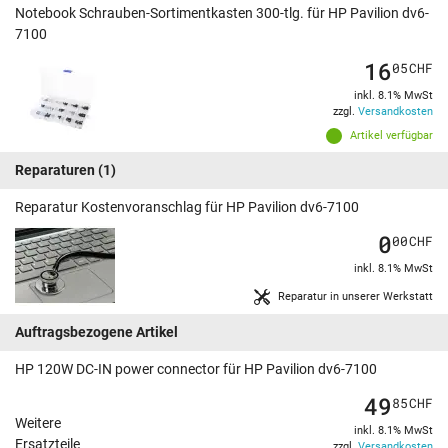
Notebook Schrauben-Sortimentkasten 300-tlg. für HP Pavilion dv6-
7100
16
05
CHF
inkl. 8.1% MwSt
zzgl.
Versandkosten
Artikel verfügbar
Reparaturen
(1)
Reparatur Kostenvoranschlag für HP Pavilion dv6-7100
0
00
CHF
inkl. 8.1% MwSt
Reparatur in unserer Werkstatt
Auftragsbezogene Artikel
HP 120W DC-IN power connector für HP Pavilion dv6-7100
49
85
CHF
Weitere
inkl. 8.1% MwSt
Ersatzteile
zzgl.
Versandkosten