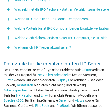
Was zeichnet die IPC‑Fachwerkstatt im Vergleich zum Herstell
Welche HP Geräte kann IPC‑Computer reparieren?
Welche Vorteile bietet IPC-Computer bei der Ersatzteilverfügb
Welche zusätzlichen Services bietet IPC-Computer, die HP nicht
Wie kann ich HP Treiber aktualisieren?
Ersatzteile für die meistverkauften HP Serien
Bei HP Notebooks treten oft typische Probleme auf:
Akkus
verlieren
mit der Zeit Kapazität,
Netzteile/Ladekabel
reißen an Steckern,
Lüfter
werden laut oder blockieren,
Displays
bekommen Risse oder
Flecken,
Tastaturen
reagieren nicht mehr, und zu wenig
Arbeitsspeicher
macht das Gerät langsam. Häufig gesucht sind
Teile für
HP Pavilion
und
Envy
, für mobile Premium-Modelle wie
Spectre x360
, für Gaming-Serien wie
Omen
und
Victus
sowie für
Business-Geräte wie
EliteBook
und
ProBook
. Wir führen passende