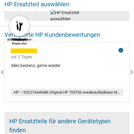
HP Ersatzteil auswählen
Verifizierte HP Kundenbewertungen
Arbeitsspeicher
Festplatten
Notebook
Tastatur
Netzteil
Display
Akkus
Lüfter
Reparatur
vor 2 Tagen
Alles bestens, gerne wieder
HP – 93Z27AA#ABB Original HP 705700 wiederaufladbarer Multi Pen
HP Ersatzteile für andere Gerätetypen
finden