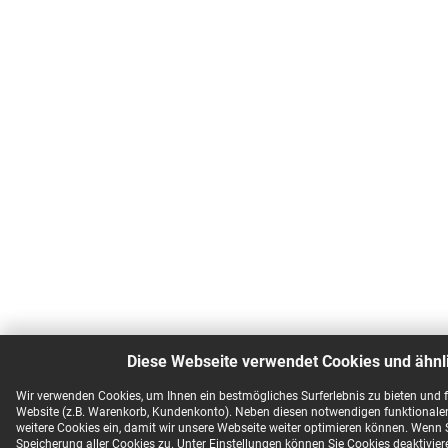
Diese Webseite verwendet Cookies und ähnl
Wir verwenden Cookies, um Ihnen ein bestmögliches Surferlebnis zu bieten und
Website (z.B. Warenkorb, Kundenkonto). Neben diesen notwendigen funktionale
weitere Cookies ein, damit wir unsere Webseite weiter optimieren können. Wenn 
Speicherung aller Cookies zu. Unter Einstellungen können Sie Cookies deaktivier