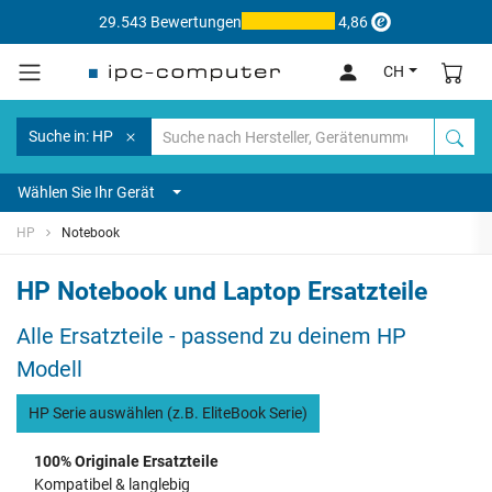
29.543 Bewertungen
4,86
CH
Suche in: HP
Wählen Sie Ihr Gerät
HP
Notebook
HP Notebook und Laptop Ersatzteile
Alle Ersatzteile - passend zu deinem HP
Modell
HP Serie auswählen (z.B. EliteBook Serie)
100% Originale Ersatzteile
Kompatibel & langlebig