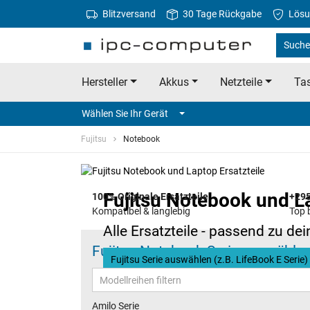
Blitzversand
30 Tage Rückgabe
Lösu
Suche 
Hersteller
Akkus
Netzteile
Tas
Wählen Sie Ihr Gerät
Fujitsu
Notebook
Fujitsu Notebook und La
100% Originale Ersatzteile
+295
Kompatibel & langlebig
Top 
Alle Ersatzteile - passend zu de
Fujitsu Notebook Serie auswähle
Fujitsu Serie auswählen (z.B. LifeBook E Serie)
Amilo Serie