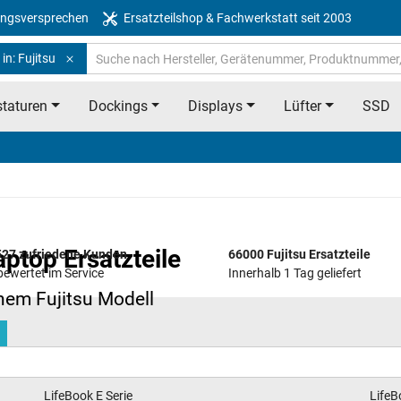
ngsversprechen
Ersatzteilshop & Fachwerkstatt seit 2003
in: Fujitsu
taturen
Dockings
Displays
Lüfter
SSD
ptop Ersatzteile
27 zufriedene Kunden
66000 Fujitsu Ersatzteile
bewertet im Service
Innerhalb 1 Tag geliefert
inem Fujitsu Modell
n
LifeBook E Serie
LifeB