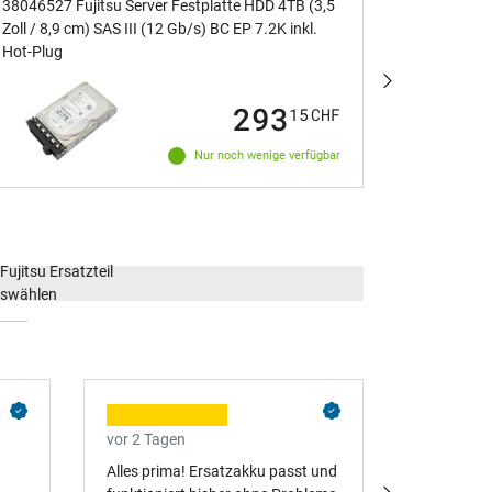
38046527 Fujitsu Server Festplatte HDD 4TB (3,5
38049591 F
Zoll / 8,9 cm) SAS III (12 Gb/s) BC EP 7.2K inkl.
Zoll / 8,9 
Hot-Plug
Hot-Plug
293
15
CHF
Nur noch wenige verfügbar
vor 2 Tagen
vor 2 Tage
Alles prima! Ersatzakku passt und
Schneller