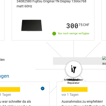
34082580 Fujitsu Original TN Display 1366x768
matt 60Hz
300
75
CHF
Nur noch wenige verfügbar
ungen
Arbeitsspeicher
Festplatten
Notebook
Tastatur
Netzteil
Display
Akkus
Lüfter
Reparatur
 1 Tagen
vor 1 Tagen
 war schneller da als
Ausnahmslos zu empfehlen!