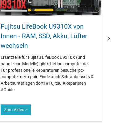
Fujitsu LifeBook U9310X von
Fujits
Innen - RAM‚ SSD‚ Akku‚ Lüfter
- RAM‚ 
wechseln
wechs
Ersatzteile für Fujitsu LifeBook U9310X (und
Ersatzteile
baugleiche Modelle) gibt's bei ipc-computer.de.
LifeBook 
Für professionelle Reparaturen besuche ipc-
E4590MP5
computer.de/repair. Finde auch Schraubensets &
baugleiche 
Arbeitsunterlagen dort! #Fujitsu #Reparieren
Gerät. Bei
#Guide
Zum Video >
Zum Vid