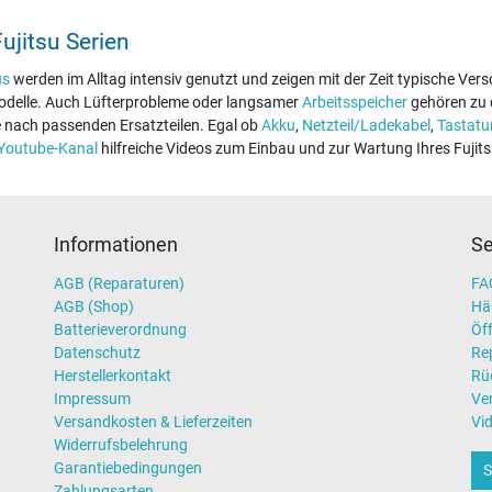
Fujitsu Serien
us
werden im Alltag intensiv genutzt und zeigen mit der Zeit typische Ve
u Modelle. Auch Lüfterprobleme oder langsamer
Arbeitsspeicher
gehören zu 
e nach passenden Ersatzteilen. Egal ob
Akku
,
Netzteil/Ladekabel
,
Tastatu
Youtube-Kanal
hilfreiche Videos zum Einbau und zur Wartung Ihres Fujit
Informationen
Se
AGB (Reparaturen)
FAQ
AGB (Shop)
Hä
Batterieverordnung
Öff
Datenschutz
Re
Herstellerkontakt
Rü
Impressum
Ve
Versandkosten & Lieferzeiten
Vi
Widerrufsbelehrung
Garantiebedingungen
S
Zahlungsarten