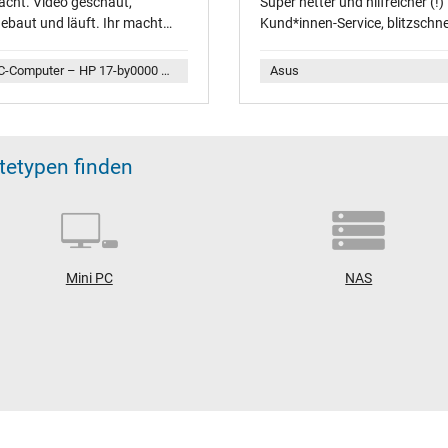
acht. Video geschaut,
Super netter und hilfreicher (!)
gebaut und läuft. Ihr macht
Kund*innen-Service, blitzschne
s richtig.
Versand und sicher verpackt.
Vielen Dank für die schnelle &
IPC-Computer – HP 17-by0000 Replacement Akku 47Wh
Asus
unkomplizierte Hilfe!
ätetypen finden
Mini PC
NAS