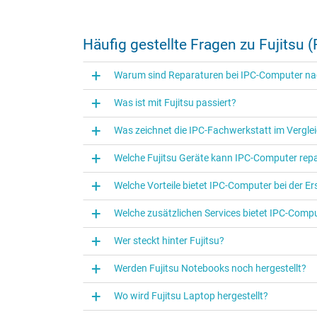
Notebook Reparatur - F
Häufig gestellte Fragen zu Fujitsu 
Über 20 Jahre Notebook-Repara
Warum sind Reparaturen bei IPC-Computer nach
Express Reparatur: Großes Ersatzteile-Lage
35.000+ Geräte erfolgreich instandgesetzt
Was ist mit Fujitsu passiert?
Reparatur für Deutschland, Österreich und 
Was zeichnet die IPC‑Fachwerkstatt im Verglei
Zur Reparatur Anmeldung
Welche Fujitsu Geräte kann IPC‑Computer repa
Welche Vorteile bietet IPC-Computer bei der Er
Welche zusätzlichen Services bietet IPC-Comput
Wer steckt hinter Fujitsu?
Werden Fujitsu Notebooks noch hergestellt?
Wo wird Fujitsu Laptop hergestellt?