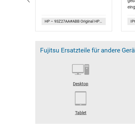
ged
ein
alle
IPC-Computer – Lenovo Legion Y530-15ICH (81FV81GT81M781LB) Replacement Akku 53Wh (Kabel ca. 8,5cm)
HP – 93Z27AA#ABB Original HP 705700 wiederaufladbarer Multi Pen
Fujitsu Ersatzteile für andere Ger
Desktop
Tablet