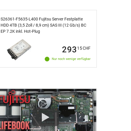
S26361-F5635-L400 Fujitsu Server Festplatte
HDD 4TB (3,5 Zoll / 8,9 cm) SAS III (12 Gb/s) BC
EP 7.2K inkl. Hot-Plug
293
15
CHF
Nur noch wenige verfügbar