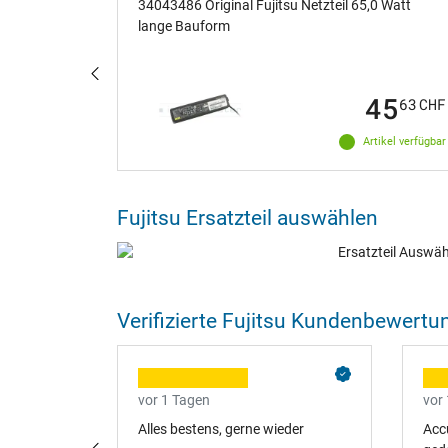
il 330,0
34043486 Original Fujitsu Netzteil 65,0 Watt
lange Bauform
70
45
12
CHF
63
CHF
ikel verfügbar
Artikel verfügbar
Fujitsu Ersatzteil auswählen
Verifizierte Fujitsu Kundenbewert
vor 1 Tagen
vor
 passend.
Alles bestens, gerne wieder
Accu