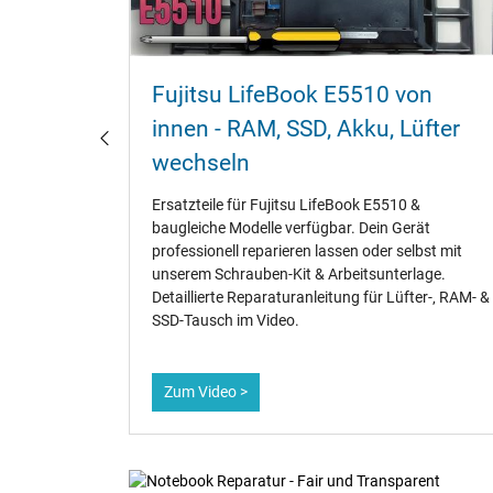
u
Fujitsu LifeBook E5510 von
ll und
innen - RAM‚ SSD‚ Akku‚ Lüfter
wechseln
er die
Ersatzteile für Fujitsu LifeBook E5510 &
Suche im
baugleiche Modelle verfügbar. Dein Gerät
t
professionell reparieren lassen oder selbst mit
l Händler.
unserem Schrauben-Kit & Arbeitsunterlage.
hen
Detaillierte Reparaturanleitung für Lüfter-‚ RAM- &
ler
SSD-Tausch im Video.
Zum Video >