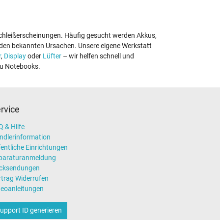
rschleißerscheinungen. Häufig gesucht werden Akkus,
den bekannten Ursachen. Unsere eigene Werkstatt
r
,
Display
oder
Lüfter
– wir helfen schnell und
su Notebooks.
rvice
 & Hilfe
ndlerinformation
entliche Einrichtungen
paraturanmeldung
cksendungen
rtrag Widerrufen
deoanleitungen
upport ID generieren