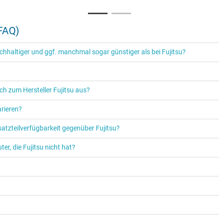
air und Transparent
(FAQ)
tur
haltiger und ggf. manchmal sogar günstiger als bei Fujitsu?
r
die Schweiz
ch zum Hersteller Fujitsu aus?
rieren?
satzteilverfügbarkeit gegenüber Fujitsu?
er, die Fujitsu nicht hat?