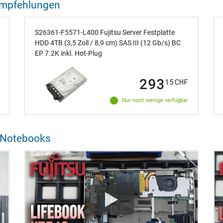
Empfehlungen
S26361-F5571-L400 Fujitsu Server Festplatte
HDD 4TB (3,5 Zoll / 8,9 cm) SAS III (12 Gb/s) BC
EP 7.2K inkl. Hot-Plug
293
15
CHF
Nur noch wenige verfügbar
u Notebooks