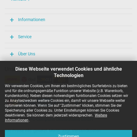
Informationen
Service
Über Uns
Unsere Versandarten
Diese Webseite verwendet Cookies und ähnliche
Technologien
Wir verwenden Cookies, um Ihnen ein bestmögliches Surferlebnis zu bieten
und für die ordnungsgemäße Funktion unserer Website (z.B. Warenkorb,
Unsere Zahlarten
Kundenkonto). Neben diesen notwendigen funktionalen Cookies setzen wir
zu Anaylsezwecken weitere Cookies ein, damit wir unsere Webseite weiter
optimieren können. Wenn Sie auf "Zustimmen" klicken, stimmen Sie der
Speicherung aller Cookies zu. Unter Einstellungen können Sie Cookies
deaktivieren. Sie können dem jederzeit widersprechen.
Weitere
Copyright ©
IPC-Computer Deutschland GmbH
Informationen
.
Alle Preise inkl. gesetzl. MwSt. zzgl. Versandkosten
Zustimmen