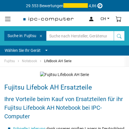
29.553 Bewertungen
4,86
CH
Suche in: Fujitsu
Wählen Sie Ihr Gerät
Fujitsu
Notebook
LifeBook AH Serie
Fujitsu Lifebok AH Ersatzteile
Ihre Vorteile beim Kauf von Ersatzteilen für ihr
Fujitsu Lifebook AH Notebook bei IPC-
Computer
Schnelle Lieferung
dank unseres großen Lagers in Deutschland