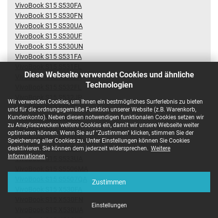
VivoBook S15 S530FA
VivoBook S15 S530FN
VivoBook S15 S530UA
VivoBook S15 S530UF
VivoBook S15 S530UN
VivoBook S15 S531FA
VivoBook S15 S531FL
Diese Webseite verwendet Cookies und ähnliche
VivoBook S15 S532FA
Technologien
VivoBook S15 S532FL
VivoBook S15 S532JP
Wir verwenden Cookies, um Ihnen ein bestmögliches Surferlebnis zu bieten
VivoBook S15 S533EA
und für die ordnungsgemäße Funktion unserer Website (z.B. Warenkorb,
Kundenkonto). Neben diesen notwendigen funktionalen Cookies setzen wir
VivoBook S15 S533EP
zu Anaylsezwecken weitere Cookies ein, damit wir unsere Webseite weiter
VivoBook S15 S533EQ
optimieren können. Wenn Sie auf "Zustimmen" klicken, stimmen Sie der
VivoBook S15 S533FA
Speicherung aller Cookies zu. Unter Einstellungen können Sie Cookies
VivoBook S15 S533IA
deaktivieren. Sie können dem jederzeit widersprechen.
Weitere
Informationen
.
VivoBook S15 S533UA
VivoBook S15 S5506MA
VivoBook S15 S5507QA
Zustimmen
VivoBook S15 X530FA
VivoBook S15 X530FN
Einstellungen
VivoBook S15 X530UA