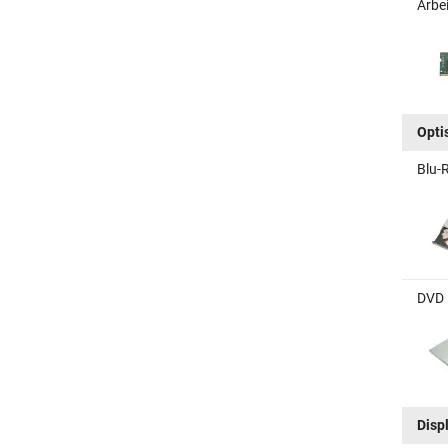
Arbe
Opti
Blu-
DVD 
Disp