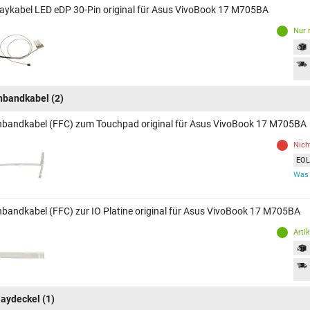
laykabel LED eDP 30-Pin original für Asus VivoBook 17 M705BA
Nur 
hbandkabel
(2)
hbandkabel (FFC) zum Touchpad original für Asus VivoBook 17 M705BA
Nich
EOL 
Was 
hbandkabel (FFC) zur IO Platine original für Asus VivoBook 17 M705BA
Arti
laydeckel
(1)