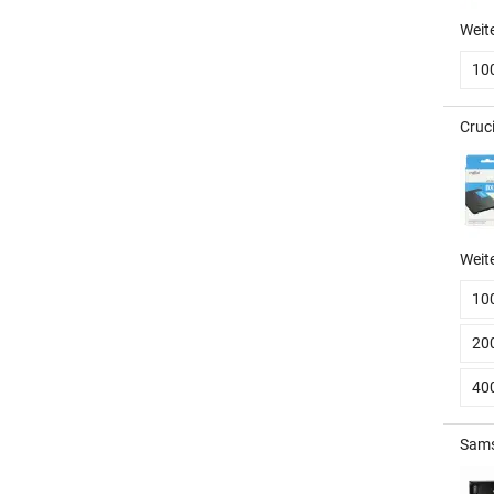
Weit
10
Cruc
Weit
10
20
40
Sams