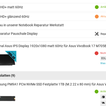
 HD+ matt 60Hz
Arti
 HD+ glänzend 60Hz
Aktu
au in unserer Notebook Reparatur Werkstatt
aratur Pauschale Display
Repa
inal Asus IPS Display 1920x1080 matt 60Hz für Asus VivoBook 17 M705
Nich
EOL 
Was 
platten
(9)
ung PM9A1 PCIe NVMe SSD Festplatte 1TB (M.2 22 x 80 mm) für Asus
Arti