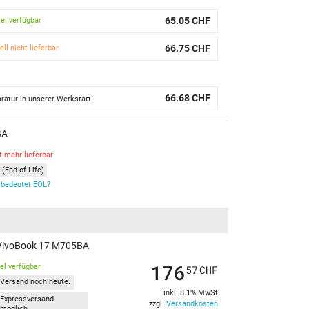
65.05 CHF
kel verfügbar
66.75 CHF
ell nicht lieferbar
66.68 CHF
ratur in unserer Werkstatt
BA
t mehr lieferbar
(End of Life)
bedeutet EOL?
 VivoBook 17 M705BA
176
kel verfügbar
57
CHF
Versand noch heute.
inkl. 8.1% MwSt
Expressversand
zzgl.
Versandkosten
möglich.