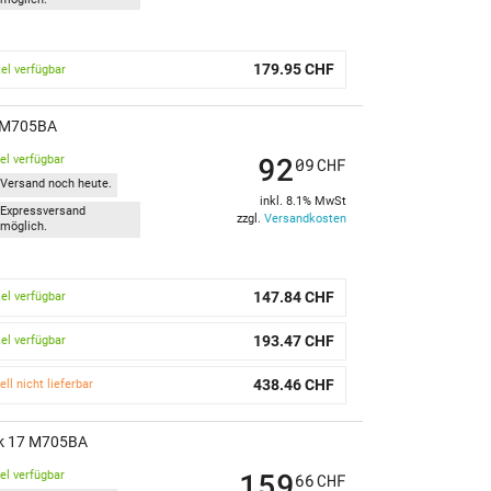
179.95 CHF
kel verfügbar
17 M705BA
92
kel verfügbar
09
CHF
Versand noch heute.
inkl. 8.1% MwSt
Expressversand
zzgl.
Versandkosten
möglich.
147.84 CHF
kel verfügbar
193.47 CHF
kel verfügbar
438.46 CHF
ell nicht lieferbar
ook 17 M705BA
159
kel verfügbar
66
CHF