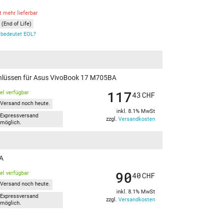
t mehr lieferbar
(End of Life)
bedeutet EOL?
schlüssen für Asus VivoBook 17 M705BA
117
kel verfügbar
43
CHF
Versand noch heute.
inkl. 8.1% MwSt
Expressversand
zzgl.
Versandkosten
möglich.
BA
90
kel verfügbar
40
CHF
Versand noch heute.
inkl. 8.1% MwSt
Expressversand
zzgl.
Versandkosten
möglich.