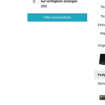
nur verfügbare anzeigen
(22)
TN
TN
Filter zurücksetzen
Einb
Rep
Orig
Fest
Sams