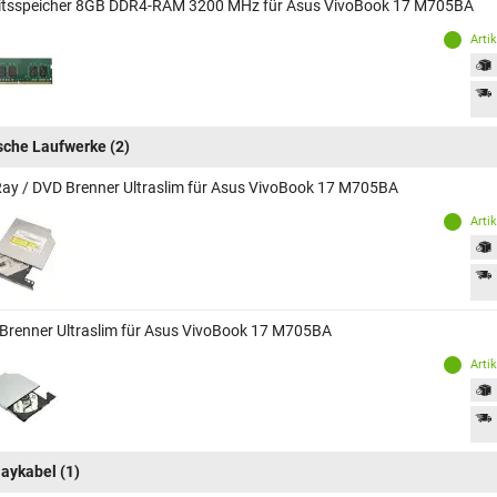
itsspeicher 8GB DDR4-RAM 3200 MHz für Asus VivoBook 17 M705BA
Arti
sche Laufwerke
(2)
Ray / DVD Brenner Ultraslim für Asus VivoBook 17 M705BA
Arti
Brenner Ultraslim für Asus VivoBook 17 M705BA
Arti
laykabel
(1)