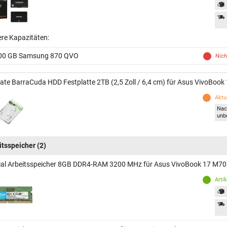
ere Kapazitäten:
00 GB Samsung 870 QVO
Nich
ate BarraCuda HDD Festplatte 2TB (2,5 Zoll / 6,4 cm) für Asus VivoBoo
Aktue
Nac
unb
itsspeicher
(2)
ial Arbeitsspeicher 8GB DDR4-RAM 3200 MHz für Asus VivoBook 17 M7
Arti