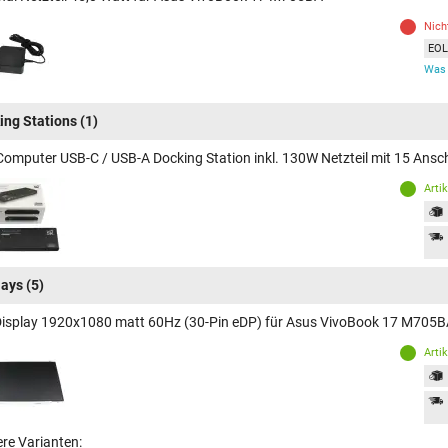
Nich
EOL 
Was 
ing Stations
(1)
Computer USB-C / USB-A Docking Station inkl. 130W Netzteil mit 15 An
Arti
lays
(5)
Display 1920x1080 matt 60Hz (30-Pin eDP) für Asus VivoBook 17 M705
Arti
ere Varianten: