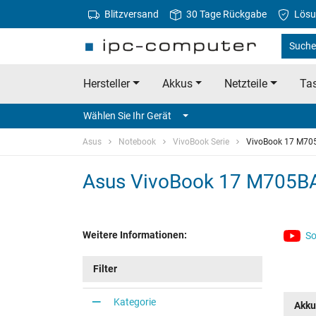
Blitzversand
30 Tage Rückgabe
Lösu
Suche
Hersteller
Akkus
Netzteile
Tas
Wählen Sie Ihr Gerät
Asus
Notebook
VivoBook Serie
VivoBook 17 M70
Asus VivoBook 17 M705B
Weitere Informationen:
So
Filter
Kategorie
Akku