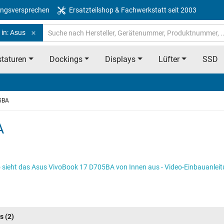
ngsversprechen
Ersatzteilshop & Fachwerkstatt seit 2003
 in: Asus
taturen
Dockings
Displays
Lüfter
SSD
5BA
A
 sieht das Asus VivoBook 17 D705BA von Innen aus - Video-Einbauanlei
s
(2)