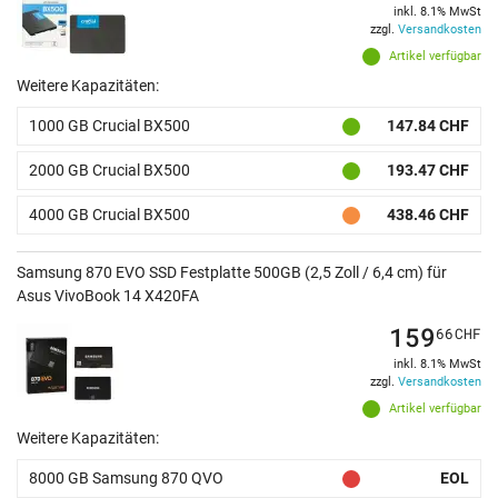
inkl. 8.1% MwSt
zzgl.
Versandkosten
Artikel verfügbar
Weitere Kapazitäten:
1000 GB Crucial BX500
147.84 CHF
2000 GB Crucial BX500
193.47 CHF
4000 GB Crucial BX500
438.46 CHF
Samsung 870 EVO SSD Festplatte 500GB (2,5 Zoll / 6,4 cm) für
Asus VivoBook 14 X420FA
159
66
CHF
inkl. 8.1% MwSt
zzgl.
Versandkosten
Artikel verfügbar
Weitere Kapazitäten:
8000 GB Samsung 870 QVO
EOL