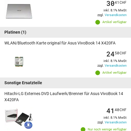
30
41
CHF
inkl. 8.1% MwSt
zzgl.
Versandkosten
Artikel verfügbar
Platinen
(1)
WLAN/Bluetooth Karte original für Asus VivoBook 14 X420FA
24
50
CHF
inkl. 8.1% MwSt
zzgl.
Versandkosten
Artikel verfügbar
Sonstige Ersatzteile
Hitachi-LG Externes DVD Laufwerk/Brenner für Asus VivoBook 14
X420FA
41
40
CHF
inkl. 8.1% MwSt
zzgl.
Versandkosten
Nur noch wenige verfügbar