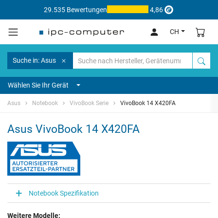
29.535 Bewertungen
4,86
CH
Suche in: Asus
Wählen Sie Ihr Gerät
Asus
Notebook
VivoBook Serie
VivoBook 14 X420FA
Asus VivoBook 14 X420FA
Notebook Spezifikation
Weitere Modelle: