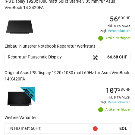
IPS Display 1920x1080 matt 60Hz Stärke 3,05 mm für Asus
VivoBook 14 X420FA
56
60
CHF
inkl. 8.1% MwSt
zzgl.
Versandkosten
Artikel verfügbar
Einbau in unserer Notebook Reparatur Werkstatt
Reparatur Pauschale Display
66.68 CHF
Original Asus IPS Display 1920x1080 matt 60Hz für Asus VivoBook
14 X420FA
107
28
CHF
inkl. 8.1% MwSt
zzgl.
Versandkosten
Artikel verfügbar
Weitere Varianten:
TN HD matt 60Hz
EOL