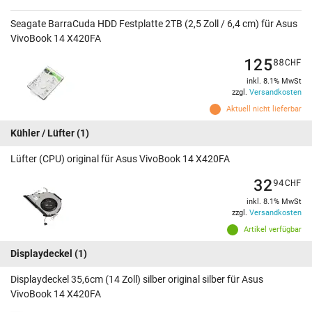
Seagate BarraCuda HDD Festplatte 2TB (2,5 Zoll / 6,4 cm) für Asus
VivoBook 14 X420FA
125
88
CHF
inkl. 8.1% MwSt
zzgl.
Versandkosten
Aktuell nicht lieferbar
Kühler / Lüfter
(1)
Lüfter (CPU) original für Asus VivoBook 14 X420FA
32
94
CHF
inkl. 8.1% MwSt
zzgl.
Versandkosten
Artikel verfügbar
Displaydeckel
(1)
Displaydeckel 35,6cm (14 Zoll) silber original silber für Asus
VivoBook 14 X420FA