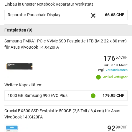
Einbau in unserer Notebook Reparatur Werkstatt
Reparatur Pauschale Display
66.68 CHF
Festplatten
(9)
Samsung PM9A1 PCIe NVMe SSD Festplatte 1TB (M.2 22 x 80 mm)
für Asus VivoBook 14 X420FA
176
57
CHF
inkl. 8.1% MwSt
zzgl.
Versandkosten
Artikel verfügbar
Weitere Kapazitäten:
1000 GB Samsung 990 EVO Plus
179.95 CHF
Crucial BX500 SSD Festplatte 500GB (2,5 Zoll / 6,4 cm) für Asus
VivoBook 14 X420FA
92
09
CHF