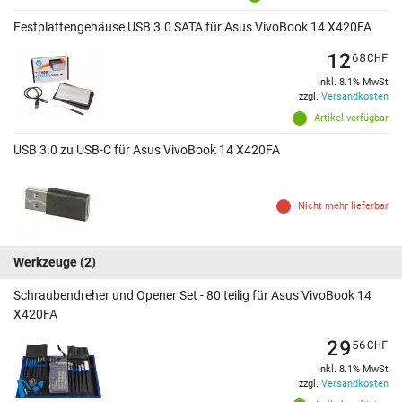
Festplattengehäuse USB 3.0 SATA für Asus VivoBook 14 X420FA
12
68
CHF
inkl. 8.1% MwSt
zzgl.
Versandkosten
Artikel verfügbar
USB 3.0 zu USB-C für Asus VivoBook 14 X420FA
Nicht mehr lieferbar
Werkzeuge
(2)
Schraubendreher und Opener Set - 80 teilig für Asus VivoBook 14
X420FA
29
56
CHF
inkl. 8.1% MwSt
zzgl.
Versandkosten