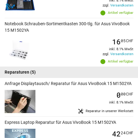
inkl. 8.1% MwSt
zzgl.
Versandkosten
Artikel verfügbar
Notebook Schrauben-Sortimentkasten 300-tlg. für Asus VivoBook
15 M1502YA
16
05
CHF
inkl. 8.1% MwSt
zzgl.
Versandkosten
Artikel verfügbar
Reparaturen
(5)
Anfrage Displaytausch/ Reparatur für Asus VivoBook 15 M1502YA
0
00
CHF
inkl. 8.1% MwSt
Reparatur in unserer Werkstatt
Express Laptop Reparatur für Asus VivoBook 15 M1502YA
42
24
CHF