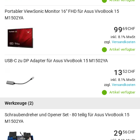
Artikel verfügbar
Portabler ViewSonic Monitor 16" FHD für Asus VivoBook 15
M1502YA
99
69
CHF
inkl. 8.1% MwSt
zzgl.
Versandkosten
Artikel verfügbar
USB-C zu DP Adapter für Asus VivoBook 15 M1502YA
13
52
CHF
inkl. 8.1% MwSt
zzgl.
Versandkosten
Artikel verfügbar
Werkzeuge
(2)
Schraubendreher und Opener Set - 80 teilig für Asus VivoBook 15
M1502YA
29
56
CHF