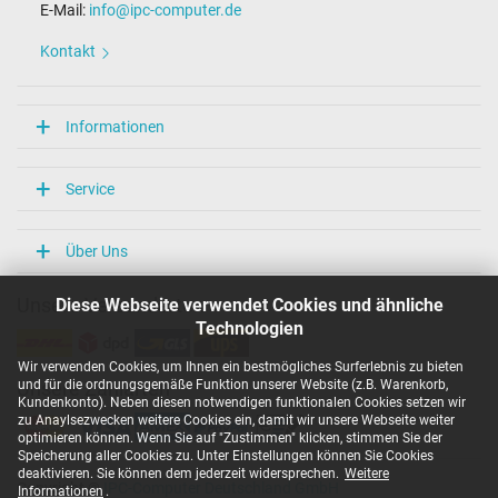
E-Mail:
info@ipc-computer.de
Kontakt
Informationen
Service
Über Uns
Diese Webseite verwendet Cookies und ähnliche
Unsere Versandarten
Technologien
Wir verwenden Cookies, um Ihnen ein bestmögliches Surferlebnis zu bieten
und für die ordnungsgemäße Funktion unserer Website (z.B. Warenkorb,
Unsere Zahlarten
Kundenkonto). Neben diesen notwendigen funktionalen Cookies setzen wir
zu Anaylsezwecken weitere Cookies ein, damit wir unsere Webseite weiter
optimieren können. Wenn Sie auf "Zustimmen" klicken, stimmen Sie der
Speicherung aller Cookies zu. Unter Einstellungen können Sie Cookies
deaktivieren. Sie können dem jederzeit widersprechen.
Weitere
Copyright ©
IPC-Computer Deutschland GmbH
Informationen
.