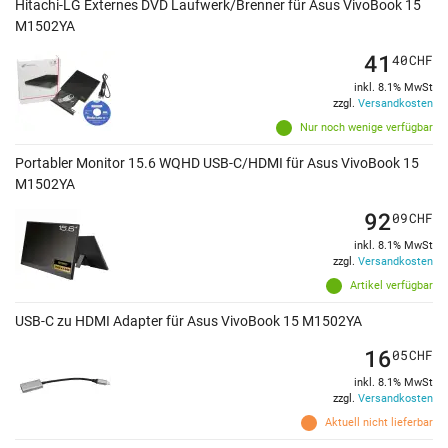
Hitachi-LG Externes DVD Laufwerk/Brenner für Asus VivoBook 15
M1502YA
41
40
CHF
inkl. 8.1% MwSt
zzgl.
Versandkosten
Nur noch wenige verfügbar
Portabler Monitor 15.6 WQHD USB-C/HDMI für Asus VivoBook 15
M1502YA
92
09
CHF
inkl. 8.1% MwSt
zzgl.
Versandkosten
Artikel verfügbar
USB-C zu HDMI Adapter für Asus VivoBook 15 M1502YA
16
05
CHF
inkl. 8.1% MwSt
zzgl.
Versandkosten
Aktuell nicht lieferbar