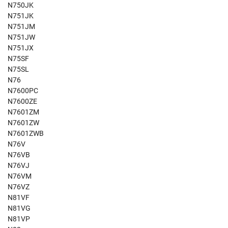
N750JK
N751JK
N751JM
N751JW
N751JX
N75SF
N75SL
N76
N7600PC
N7600ZE
N7601ZM
N7601ZW
N7601ZWB
N76V
N76VB
N76VJ
N76VM
N76VZ
N81VF
N81VG
N81VP