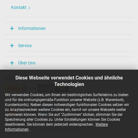
Kontakt
Informationen
Service
Über Uns
Diese Webseite verwendet Cookies und ähnliche
Unsere Versandarten
Technologien
Wir verwenden Cookies, um Ihnen ein bestmögliches Surferlebnis zu bieten
und für die ordnungsgemäße Funktion unserer Website (z.B. Warenkorb,
Unsere Zahlarten
Kundenkonto). Neben diesen notwendigen funktionalen Cookies setzen wir
zu Anaylsezwecken weitere Cookies ein, damit wir unsere Webseite weiter
optimieren können. Wenn Sie auf "Zustimmen" klicken, stimmen Sie der
Speicherung aller Cookies zu. Unter Einstellungen können Sie Cookies
deaktivieren. Sie können dem jederzeit widersprechen.
Weitere
Copyright ©
IPC-Computer Deutschland GmbH
Informationen
.