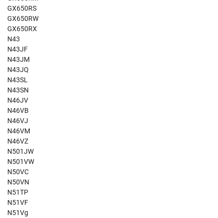
GX650RS
GX650RW
GX650RX
N43
N43JF
N43JM
N43JQ
N43SL
N43SN
N46JV
N46VB
N46VJ
N46VM
N46VZ
N501JW
N501VW
N50VC
N50VN
N51TP
N51VF
N51Vg