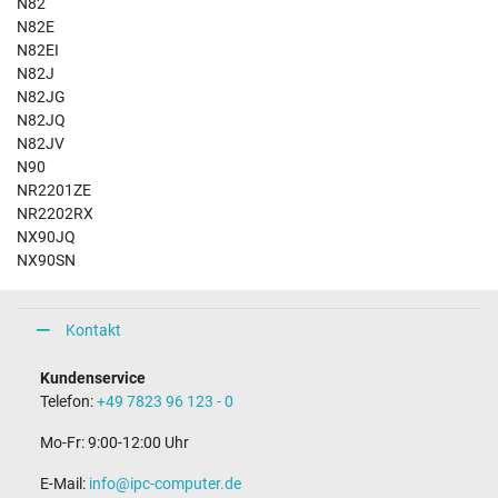
N82
N82E
N82EI
N82J
N82JG
N82JQ
N82JV
N90
NR2201ZE
NR2202RX
NX90JQ
NX90SN
Kontakt
Kundenservice
Telefon:
+49 7823 96 123 - 0
Mo-Fr: 9:00-12:00 Uhr
E-Mail:
info@ipc-computer.de