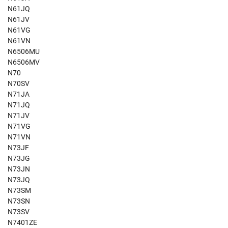
N61JQ
N61JV
N61VG
N61VN
N6506MU
N6506MV
N70
N70SV
N71JA
N71JQ
N71JV
N71VG
N71VN
N73JF
N73JG
N73JN
N73JQ
N73SM
N73SN
N73SV
N7401ZE