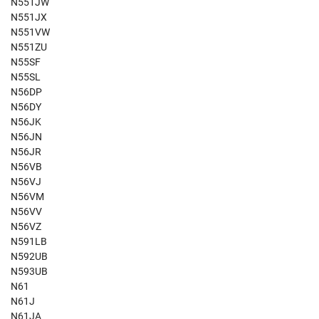
N551JW
N551JX
N551VW
N551ZU
N55SF
N55SL
N56DP
N56DY
N56JK
N56JN
N56JR
N56VB
N56VJ
N56VM
N56VV
N56VZ
N591LB
N592UB
N593UB
N61
N61J
N61JA