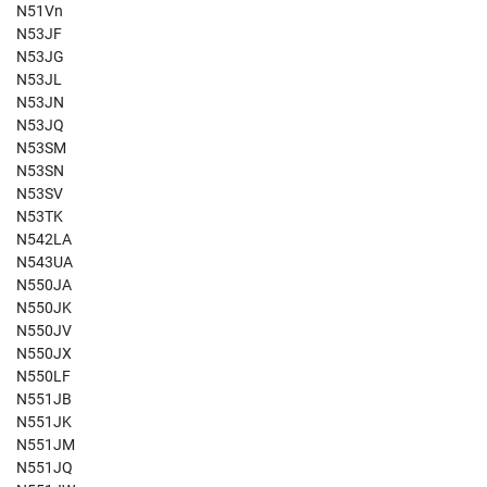
N51Vn
N53JF
N53JG
N53JL
N53JN
N53JQ
N53SM
N53SN
N53SV
N53TK
N542LA
N543UA
N550JA
N550JK
N550JV
N550JX
N550LF
N551JB
N551JK
N551JM
N551JQ