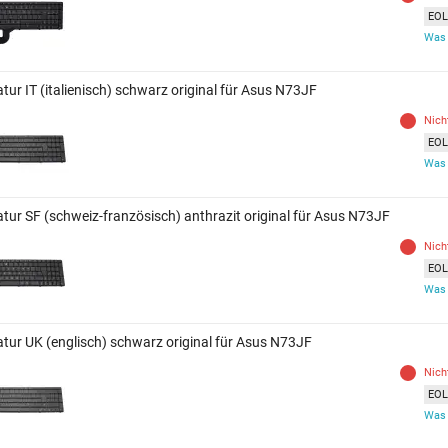
EOL 
Was 
tur IT (italienisch) schwarz original für Asus N73JF
Nich
EOL 
Was 
atur SF (schweiz-französisch) anthrazit original für Asus N73JF
Nich
EOL 
Was 
atur UK (englisch) schwarz original für Asus N73JF
Nich
EOL 
Was 