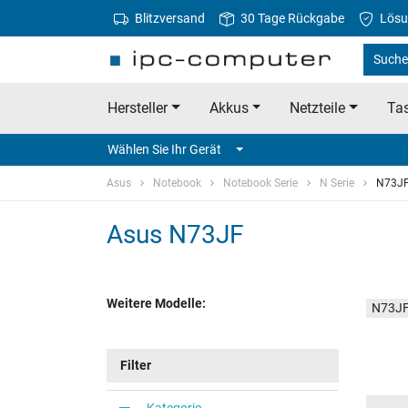
Blitzversand
30 Tage Rückgabe
Lösu
Suche
Hersteller
Akkus
Netzteile
Tas
Wählen Sie Ihr Gerät
Asus
Notebook
Notebook Serie
N Serie
N73J
Asus N73JF
Weitere Modelle:
N73JF
Filter
Kategorie