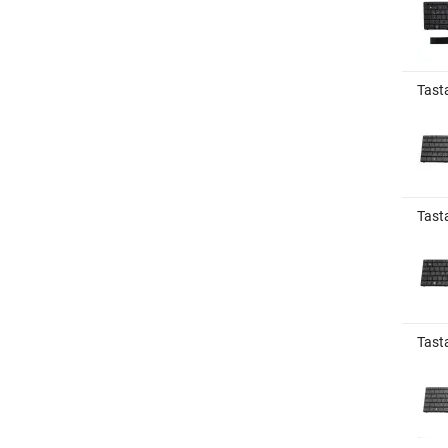
Tasta
Tast
Tast