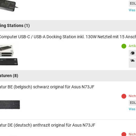
EOL 
Was 
ing Stations
(1)
Computer USB-C / USB-A Docking Station inkl. 130W Netzteil mit 15 Ans
Arti
aturen
(8)
atur BE (belgisch) schwarz original für Asus N73JF
Nich
EOL 
Was 
atur DE (deutsch) anthrazit original für Asus N73JF
Nich