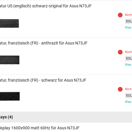
atur US (englisch) schwarz original für Asus N73JF
Nich
EOL 
Was 
tur, französisch (FR) - anthrazit für Asus N73JF
Nich
EOL 
Was 
atur, französisch (FR) - schwarz für Asus N73JF
Nich
EOL 
Was 
lays
(4)
isplay 1600x900 matt 60Hz für Asus N73JF