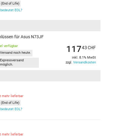
(End of Life)
bedeutet EOL?
chlüssen für Asus N73JF
117
kel verfügbar
43
CHF
Versand noch heute.
inkl. 8.1% MwSt
Expressversand
zzgl.
Versandkosten
möglich.
t mehr lieferbar
(End of Life)
bedeutet EOL?
t mehr lieferbar