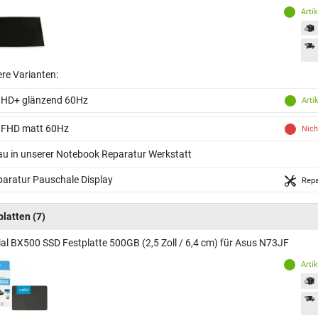
Arti
ere Varianten:
 HD+ glänzend 60Hz
Arti
 FHD matt 60Hz
Nich
au in unserer Notebook Reparatur Werkstatt
aratur Pauschale Display
Repa
platten
(7)
ial BX500 SSD Festplatte 500GB (2,5 Zoll / 6,4 cm) für Asus N73JF
Arti