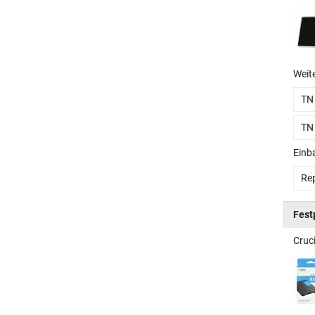
Weit
TN
TN
Einb
Rep
Fest
Cruc