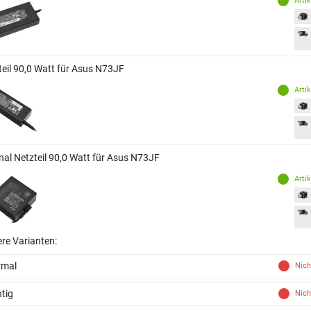
Arti
teil 90,0 Watt für Asus N73JF
Arti
inal Netzteil 90,0 Watt für Asus N73JF
Arti
ere Varianten:
rmal
Nich
tig
Nich