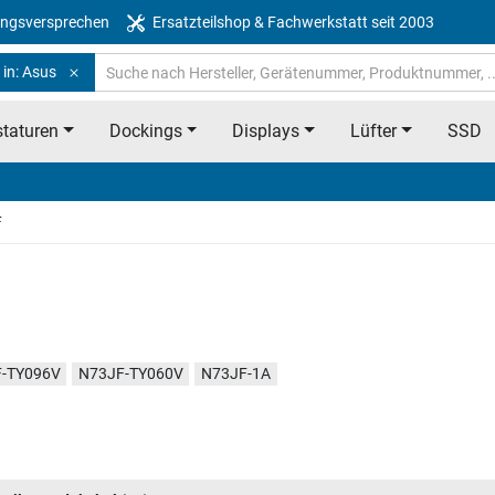
ngsversprechen
Ersatzteilshop & Fachwerkstatt seit 2003
 in: Asus
taturen
Dockings
Displays
Lüfter
SSD
F
-TY096V
N73JF-TY060V
N73JF-1A