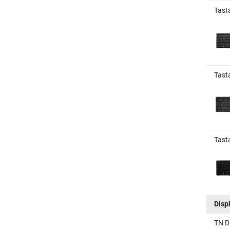
Tast
Tasta
Tast
Disp
TN D