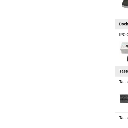
Dock
IPC-
Tast
Tast
Tast