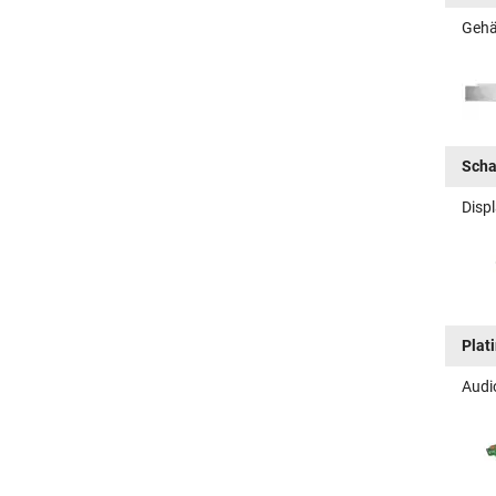
Gehä
Scha
Disp
Plat
Audi