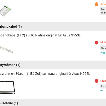
Aktue
Nac
unb
hbandkabel
(1)
hbandkabel (FFC) zur IO Platine original für Asus N55SL
Nich
EOL 
Was 
layrahmen
(1)
layrahmen 39,6cm (15,6 Zoll) schwarz original für Asus N55SL
Nich
EOL 
Was 
useteile
(1)