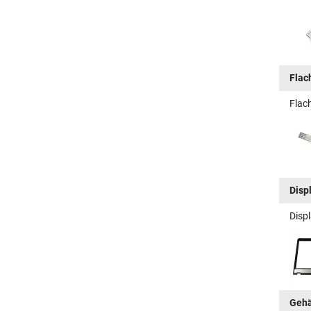
Flac
Flac
Disp
Disp
Gehä