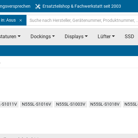
ngsversprechen
Ersatzteilshop & Fachwerkstatt seit 2003
 in: Asus
taturen
Dockings
Displays
Lüfter
SSD
L
-S1011V
N55SL-S1016V
N55SL-S1003V
N55SL-S1018V
N55SL