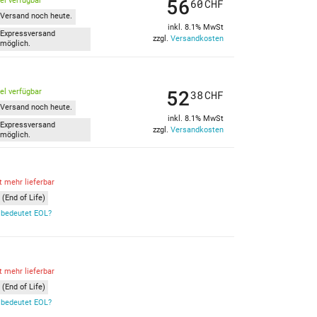
56
kel verfügbar
60
CHF
Versand noch heute.
inkl. 8.1% MwSt
Expressversand
zzgl.
Versandkosten
möglich.
52
kel verfügbar
38
CHF
Versand noch heute.
inkl. 8.1% MwSt
Expressversand
zzgl.
Versandkosten
möglich.
t mehr lieferbar
(End of Life)
bedeutet EOL?
t mehr lieferbar
(End of Life)
bedeutet EOL?