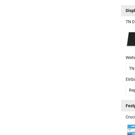
Disp
TN D
Weit
TN
Einb
Rep
Fest
Cruc