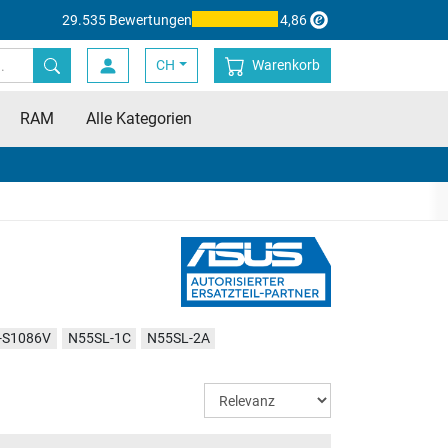
29.535 Bewertungen
4,86
CH
Warenkorb
RAM
Alle Kategorien
-S1086V
N55SL-1C
N55SL-2A