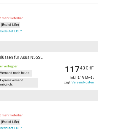
t mehr lieferbar
(End of Life)
bedeutet EOL?
chlüssen für Asus N55SL
117
kel verfügbar
43
CHF
Versand noch heute.
inkl. 8.1% MwSt
Expressversand
zzgl.
Versandkosten
möglich.
t mehr lieferbar
(End of Life)
bedeutet EOL?