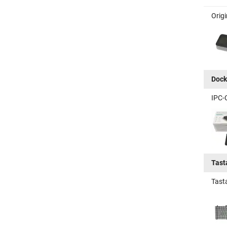
Orig
Dock
IPC-
Tast
Tasta