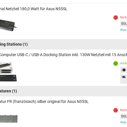
inal Netzteil 180,0 Watt für Asus N55SL
Nich
EOL 
Was 
ing Stations
(1)
Computer USB-C / USB-A Docking Station inkl. 130W Netzteil mit 15 Ans
Arti
aturen
(1)
tur FR (französisch) silber original für Asus N55SL
Nich
EOL 
Was 