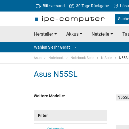
Blitzversand
30 Tage Rückgabe
Lösu
Suche
Hersteller
Akkus
Netzteile
Tas
Wählen Sie Ihr Gerät
Asus
Notebook
Notebook Serie
N Serie
N55S
Asus N55SL
Weitere Modelle:
N55SL
Filter
Kategorie