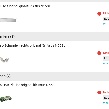
use silber original für Asus N55SL
Nich
EOL 
Was 
rniere
(1)
lay-Scharnier rechts original für Asus N55SL
Nich
EOL 
Was 
inen
(2)
o/USB Platine original für Asus N55SL
Nich
EOL 
Was 