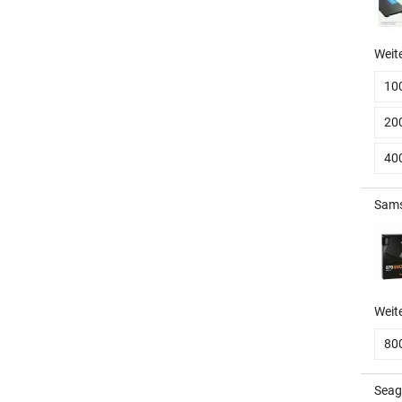
Weit
10
20
40
Sams
Weit
80
Seag