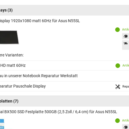
lays
(3)
isplay 1920x1080 matt 60Hz für Asus N55SL
Arti
ere Varianten:
 HD matt 60Hz
Arti
au in unserer Notebook Reparatur Werkstatt
aratur Pauschale Display
Repa
platten
(7)
ial BX500 SSD Festplatte 500GB (2,5 Zoll / 6,4 cm) für Asus N55SL
Arti