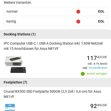
Weitere Varianten:
normal
EOL
kantig
EOL
Docking Stations
(1)
IPC-Computer USB-C / USB-A Docking Station inkl. 130W Netzteil
mit 15 Anschlüssen für Asus N81VF
117
43
CHF
inkl. 8.1% MwSt
zzgl.
Versandkosten
Artikel verfügbar
Festplatten
(7)
Crucial BX500 SSD Festplatte 500GB (2,5 Zoll / 6,4 cm) für Asus
N81VF
92
09
CHF