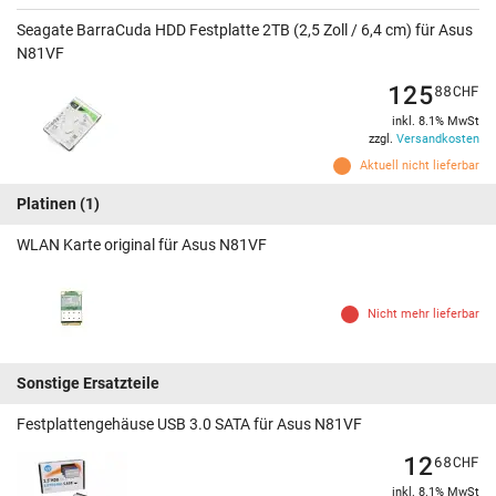
Seagate BarraCuda HDD Festplatte 2TB (2,5 Zoll / 6,4 cm) für Asus
N81VF
125
88
CHF
inkl. 8.1% MwSt
zzgl.
Versandkosten
Aktuell nicht lieferbar
Platinen
(1)
WLAN Karte original für Asus N81VF
Nicht mehr lieferbar
Sonstige Ersatzteile
Festplattengehäuse USB 3.0 SATA für Asus N81VF
12
68
CHF
inkl. 8.1% MwSt