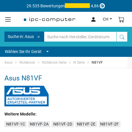
29.535 Bewertungen
4,86
CH
Suche in: Asus
Wählen Sie Ihr Gerät
Asus
Notebook
Notebook Serie
N Serie
N81VF
Asus N81VF
Weitere Modelle:
N81VF-1C
N81VF-2A
N81VF-2D
N81VF-2E
N81VF-2F