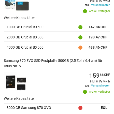
inkl. 8.1% MwSt
zzgl.
Versandkosten
Artikel verfügbar
Weitere Kapazitäten:
1000 GB Crucial BX500
147.84 CHF
2000 GB Crucial BX500
193.47 CHF
4000 GB Crucial BX500
438.46 CHF
Samsung 870 EVO SSD Festplatte 500GB (2,5 Zoll / 6,4 cm) für
Asus N81VF
159
66
CHF
inkl. 8.1% MwSt
zzgl.
Versandkosten
Artikel verfügbar
Weitere Kapazitäten:
8000 GB Samsung 870 QVO
EOL