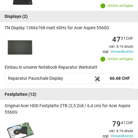
Artikel verfügbar
Displays
(2)
TN Display 1366x768 matt 60Hz für Acer Aspire 5560G
47
31
CHF
inkl. 8.1% MwSt
zzgl.
Versandkosten
Artikel verfügbar
Einbau in unserer Notebook Reparatur Werkstatt
Reparatur Pauschale Display
66.68 CHF
Festplatten
(12)
Original Acer HDD Festplatte 2TB (2,5 Zoll / 6,4 cm) für Acer Aspire
5560G
79
41
CHF
inkl. 8.1% MwSt
zzgl.
Versandkosten