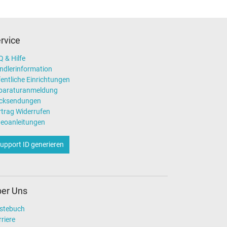
rvice
 & Hilfe
ndlerinformation
entliche Einrichtungen
paraturanmeldung
cksendungen
rtrag Widerrufen
deoanleitungen
upport ID generieren
er Uns
stebuch
riere