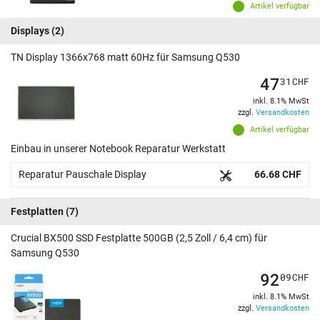
Artikel verfügbar
Displays
(2)
TN Display 1366x768 matt 60Hz für Samsung Q530
47
31
CHF
inkl. 8.1% MwSt
zzgl.
Versandkosten
Artikel verfügbar
Einbau in unserer Notebook Reparatur Werkstatt
Reparatur Pauschale Display
66.68 CHF
Festplatten
(7)
Crucial BX500 SSD Festplatte 500GB (2,5 Zoll / 6,4 cm) für
Samsung Q530
92
09
CHF
inkl. 8.1% MwSt
zzgl.
Versandkosten