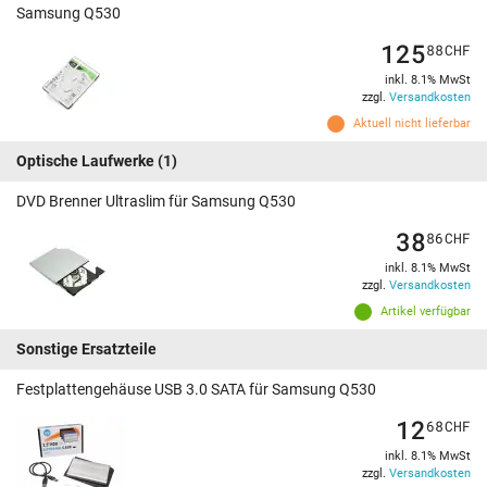
Samsung Q530
125
88
CHF
inkl. 8.1% MwSt
zzgl.
Versandkosten
Aktuell nicht lieferbar
Optische Laufwerke
(1)
DVD Brenner Ultraslim für Samsung Q530
38
86
CHF
inkl. 8.1% MwSt
zzgl.
Versandkosten
Artikel verfügbar
Sonstige Ersatzteile
Festplattengehäuse USB 3.0 SATA für Samsung Q530
12
68
CHF
inkl. 8.1% MwSt
zzgl.
Versandkosten