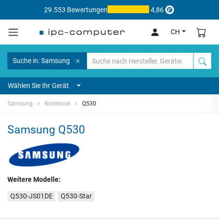
29.553 Bewertungen
4,86
CH
Suche in: Samsung
Wählen Sie Ihr Gerät
Samsung
Notebook
Q530
Samsung Q530
Weitere Modelle:
Q530-JS01DE
Q530-Star