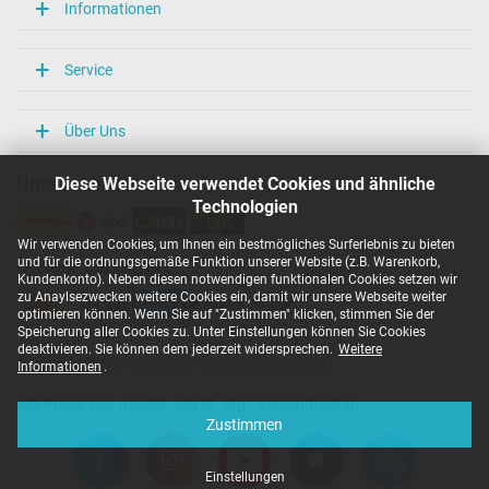
Überlast-, kurzschluss- und überhitzungsgeschützt
Informationen
Ja
Prüfsiegel
CCC
Service
CE
UL Listed
UL Nachhaltigkeit
Über Uns
Kategorisierung
Diese Webseite verwendet Cookies und ähnliche
Unsere Versandarten
Kategorie
Technologien
Netzteil
Wir verwenden Cookies, um Ihnen ein bestmögliches Surferlebnis zu bieten
Verwendung
und für die ordnungsgemäße Funktion unserer Website (z.B. Warenkorb,
Unsere Zahlarten
Notebook / Laptop
Kundenkonto). Neben diesen notwendigen funktionalen Cookies setzen wir
zu Anaylsezwecken weitere Cookies ein, damit wir unsere Webseite weiter
optimieren können. Wenn Sie auf "Zustimmen" klicken, stimmen Sie der
Speicherung aller Cookies zu. Unter Einstellungen können Sie Cookies
deaktivieren. Sie können dem jederzeit widersprechen.
Weitere
Copyright ©
IPC-Computer Deutschland GmbH
Informationen
.
Alle Preise inkl. gesetzl. MwSt. zzgl. Versandkosten
Zustimmen
Einstellungen