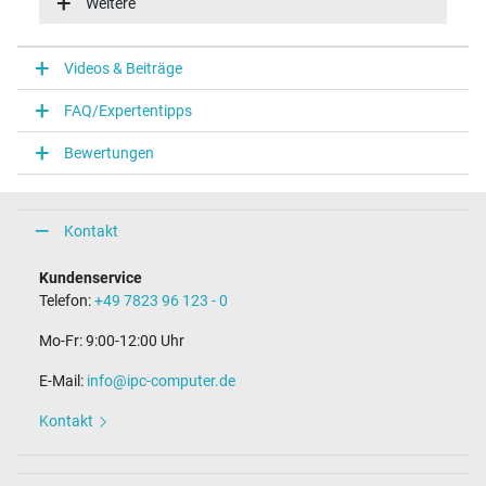
Weitere
Energieeffizienz
V
Videos & Beiträge
Notebook Stecker
FAQ/Expertentipps
Steckertyp / -form
rund / 180° gerade
Bewertungen
Steckerlänge (mm)
9,5 mm
Steckerdurchmesser außen / innen
5,5 mm / 3,3 mm
Kontakt
Stift im Stecker
Ja
Kundenservice
Länge Anschlusskabel (m) (ca.)
Telefon:
+49 7823 96 123 - 0
1.75 m
Mo-Fr: 9:00-12:00 Uhr
Maße
E-Mail:
info@ipc-computer.de
Länge / Breite / Höhe
109 mm / 47 mm / 32 mm
Kontakt
Weitere Daten