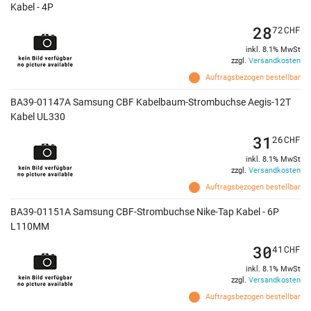
Kabel - 4P
28
72
CHF
inkl. 8.1% MwSt
zzgl.
Versandkosten
Auftragsbezogen bestellbar
BA39-01147A Samsung CBF Kabelbaum-Strombuchse Aegis-12T
Kabel UL330
31
26
CHF
inkl. 8.1% MwSt
zzgl.
Versandkosten
Auftragsbezogen bestellbar
BA39-01151A Samsung CBF-Strombuchse Nike-Tap Kabel - 6P
L110MM
30
41
CHF
inkl. 8.1% MwSt
zzgl.
Versandkosten
Auftragsbezogen bestellbar