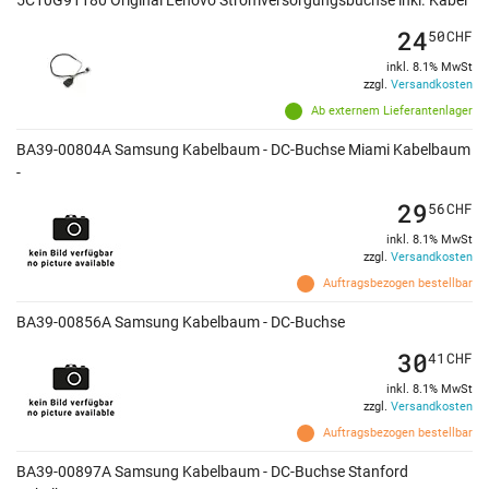
5C10G91180 Original Lenovo Stromversorgungsbuchse inkl. Kabel
24
50
CHF
inkl. 8.1% MwSt
zzgl.
Versandkosten
Ab externem Lieferantenlager
BA39-00804A Samsung Kabelbaum - DC-Buchse Miami Kabelbaum
-
29
56
CHF
inkl. 8.1% MwSt
zzgl.
Versandkosten
Auftragsbezogen bestellbar
BA39-00856A Samsung Kabelbaum - DC-Buchse
30
41
CHF
inkl. 8.1% MwSt
zzgl.
Versandkosten
Auftragsbezogen bestellbar
BA39-00897A Samsung Kabelbaum - DC-Buchse Stanford