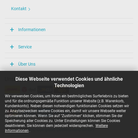
Kontakt
Informationen
Service
Über Uns
Diese Webseite verwendet Cookies und ähnliche
Unsere Versandarten
Technologien
Wir verwenden Cookies, um Ihnen ein bestmögliches Surferlebnis zu bieten
und für die ordnungsgemäße Funktion unserer Website (z.B. Warenkorb,
Unsere Zahlarten
Kundenkonto). Neben diesen notwendigen funktionalen Cookies setzen wir
zu Anaylsezwecken weitere Cookies ein, damit wir unsere Webseite weiter
optimieren können. Wenn Sie auf "Zustimmen" klicken, stimmen Sie der
Speicherung aller Cookies zu. Unter Einstellungen können Sie Cookies
deaktivieren. Sie können dem jederzeit widersprechen.
Weitere
Copyright ©
IPC-Computer Deutschland GmbH
Informationen
.