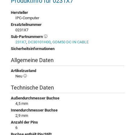
Produktinfo für 0231X7
Hersteller
IPC-Computer
Ersatzteilnummer
0231X7
Sub-Partnummern
231X7
,
DC30101H00
,
GDM50 DC IN CABLE
Sicherheitsinformationen
Allgemeine Daten
Artikelzustand
Neu
Technische Daten
Außendurchmesser Buchse
4,5 mm
Innendurchmesser Buchse
2,9 mm
Anzahl der Pins
6
Buchse enthält Pin/Stift