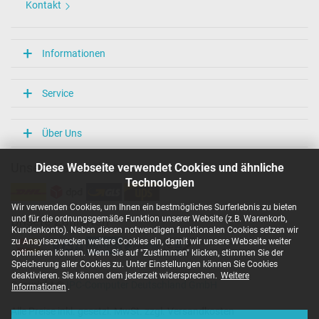
Kontakt
Informationen
Service
Über Uns
Diese Webseite verwendet Cookies und ähnliche
Unsere Versandarten
Technologien
Wir verwenden Cookies, um Ihnen ein bestmögliches Surferlebnis zu bieten
und für die ordnungsgemäße Funktion unserer Website (z.B. Warenkorb,
Unsere Zahlarten
Kundenkonto). Neben diesen notwendigen funktionalen Cookies setzen wir
zu Anaylsezwecken weitere Cookies ein, damit wir unsere Webseite weiter
optimieren können. Wenn Sie auf "Zustimmen" klicken, stimmen Sie der
Speicherung aller Cookies zu. Unter Einstellungen können Sie Cookies
deaktivieren. Sie können dem jederzeit widersprechen.
Weitere
Copyright ©
IPC-Computer Deutschland GmbH
Informationen
.
Alle Preise inkl. gesetzl. MwSt. zzgl. Versandkosten