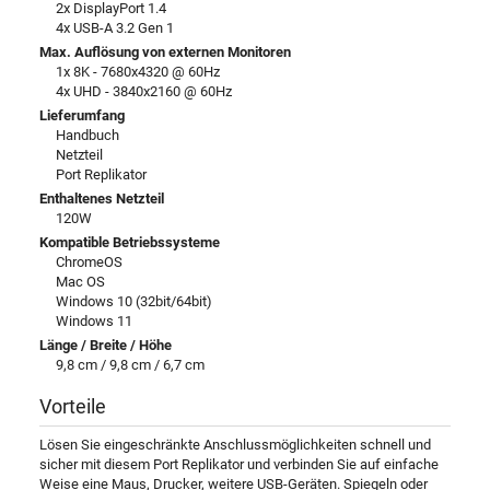
2x DisplayPort 1.4
4x USB-A 3.2 Gen 1
Max. Auflösung von externen Monitoren
1x 8K - 7680x4320 @ 60Hz
4x UHD - 3840x2160 @ 60Hz
Lieferumfang
Handbuch
Netzteil
Port Replikator
Enthaltenes Netzteil
120W
Kompatible Betriebssysteme
ChromeOS
Mac OS
Windows 10 (32bit/64bit)
Windows 11
Länge / Breite / Höhe
9,8 cm / 9,8 cm / 6,7 cm
Vorteile
Lösen Sie eingeschränkte Anschlussmöglichkeiten schnell und
sicher mit diesem Port Replikator und verbinden Sie auf einfache
Weise eine Maus, Drucker, weitere USB-Geräten. Spiegeln oder