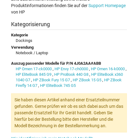
Produktinformationen finden Sie auf der
Support Homepage
von HP
Kategorisierung
Kategorie
Dockings
Verwendung
Notebook / Laptop
Auszug passender Modelle für P/N 4J0A2AA#ABB
HP Omen 17-ck0000
,
HP Envy 17-ch0000
,
HP Omen 16-k0000
,
HP EliteBook 845 G9
,
HP ProBook 440 G8
,
HP EliteBook x360
1040 G7
,
HP ZBook Fury 15 G7
,
HP ZBook 15 G5
,
HP ZBook
Firefly 14 G7
,
HP EliteBook 745 G5
Sie haben diesen Artikel anhand einer Ersatzteilnummer
gefunden. Gerne prüfen wir ob es sich dabei auch um das
passende Ersatzteil für Ihr Gerät handelt. Geben Sie
hierfür bei der Bestellung bitte den Hersteller und die
Modell Bezeichnung in der Bestellanmerkung an.