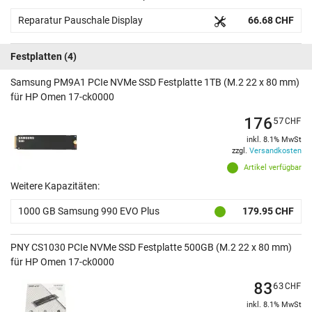
Reparatur Pauschale Display
66.68 CHF
Festplatten
(4)
Samsung PM9A1 PCIe NVMe SSD Festplatte 1TB (M.2 22 x 80 mm)
für HP Omen 17-ck0000
176
57
CHF
inkl. 8.1% MwSt
zzgl.
Versandkosten
Artikel verfügbar
Weitere Kapazitäten:
1000 GB Samsung 990 EVO Plus
179.95 CHF
PNY CS1030 PCIe NVMe SSD Festplatte 500GB (M.2 22 x 80 mm)
für HP Omen 17-ck0000
83
63
CHF
inkl. 8.1% MwSt