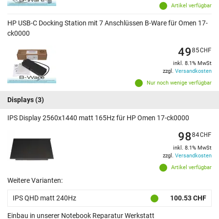
Artikel verfügbar
HP USB-C Docking Station mit 7 Anschlüssen B-Ware für Omen 17-
ck0000
49
85
CHF
inkl. 8.1% MwSt
zzgl.
Versandkosten
Nur noch wenige verfügbar
Displays
(3)
IPS Display 2560x1440 matt 165Hz für HP Omen 17-ck0000
98
84
CHF
inkl. 8.1% MwSt
zzgl.
Versandkosten
Artikel verfügbar
Weitere Varianten:
IPS QHD matt 240Hz
100.53 CHF
Einbau in unserer Notebook Reparatur Werkstatt