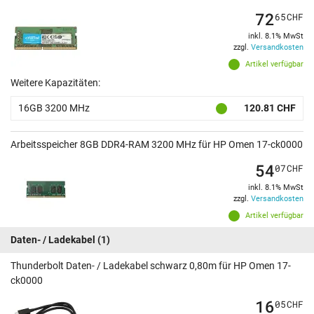
72
65
CHF
inkl. 8.1% MwSt
zzgl.
Versandkosten
Artikel verfügbar
Weitere Kapazitäten:
16GB 3200 MHz
120.81 CHF
Arbeitsspeicher 8GB DDR4-RAM 3200 MHz für HP Omen 17-ck0000
54
07
CHF
inkl. 8.1% MwSt
zzgl.
Versandkosten
Artikel verfügbar
Daten- / Ladekabel
(1)
Thunderbolt Daten- / Ladekabel schwarz 0,80m für HP Omen 17-
ck0000
16
05
CHF