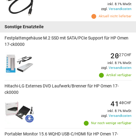
inkl. 8.1% MwSt
zzgl.
Versandkosten
Aktuell nicht lieferbar
Sonstige Ersatzteile
Festplattengehäuse M.2 SSD mit SATA/PCIe Support für HP Omen
17-ck0000
20
27
CHF
inkl. 8.1% MwSt
zzgl.
Versandkosten
Artikel verfügbar
Hitachi-LG Externes DVD Laufwerk/Brenner für HP Omen 17-
ck0000
41
40
CHF
inkl. 8.1% MwSt
zzgl.
Versandkosten
Nur noch wenige verfügbar
Portabler Monitor 15.6 WQHD USB-C/HDMI für HP Omen 17-