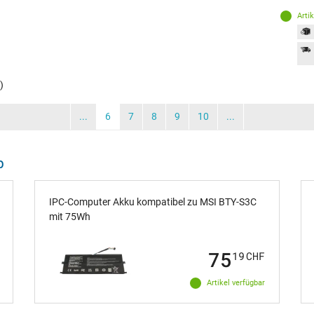
Arti
)
...
6
7
8
9
10
...
p
IPC-Computer Akku kompatibel zu MSI BTY-S3C
mit 75Wh
75
19
CHF
Artikel verfügbar