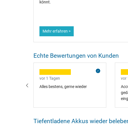
könnt.
Mehr erfahren >
Echte Bewertungen von Kunden
vor 1 Tagen
vor
lles zu
Alles bestens, gerne wieder
Accu
ged
ein
alle
Tiefentladene Akkus wieder belebe