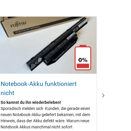
Dein N
auf ?!
Damit ist 
Notebook-Akku funktioniert
Dein Noteb
gegen das
nicht
Akkus verf
Schäden a
So kannst du ihn wiederbeleben!
Brand- un
Sporadisch melden sich Kunden, die gerade einen
neuen Notebook-Akku geliefert bekamen, mit dem
Hinweis, dass der Akku defekt wäre. Warum neue
Notebook Akkus manchmal nicht sofort