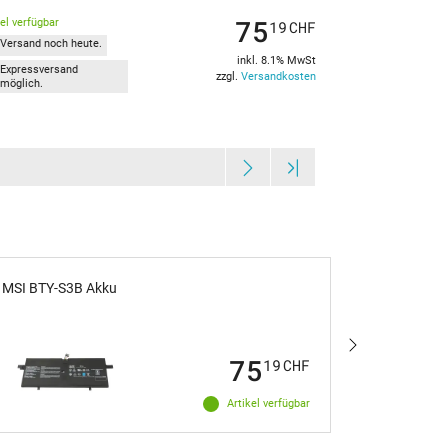
75
kel verfügbar
19
CHF
Versand noch heute.
inkl. 8.1% MwSt
Expressversand
zzgl.
Versandkosten
möglich.
MSI BTY-S3B Akku
IPC-Compu
mit 52,4W
75
19
CHF
Artikel verfügbar