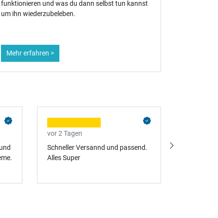
funktionieren und was du dann selbst tun kannst
um ihn wiederzubeleben.
Mehr erfahren >
Mehr erf
vor 2 Tagen
vor 3 Tage
 und
Schneller Versannd und passend.
Alles Top
eme.
Alles Super