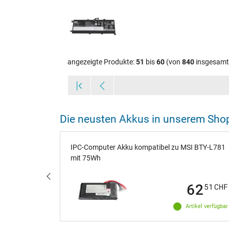
angezeigte Produkte:
51
bis
60
(von
840
insgesamt
Die neusten Akkus in unserem Sho
Wh
IPC-Computer Akku kompatibel zu MSI BTY-L781
mit 75Wh
73
62
50
CHF
51
CHF
ikel verfügbar
Artikel verfügbar