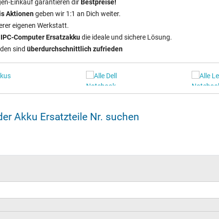
n‑Einkauf garantieren dir
Bestpreise!
s Aktionen
geben wir 1:1 an Dich weiter.
erer eigenen Werkstatt.
n
IPC‑Computer Ersatzakku
die ideale und sichere Lösung.
nden sind
überdurchschnittlich zufrieden
er Akku Ersatzteile Nr. suchen