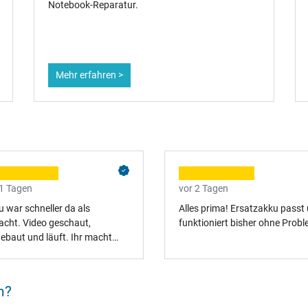
Notebook‑Reparatur.
Mehr erfahren >
 1 Tagen
vor 2 Tagen
 war schneller da als
Alles prima! Ersatzakku passt
acht. Video geschaut,
funktioniert bisher ohne Probl
gebaut und läuft. Ihr macht
s richtig.
n?