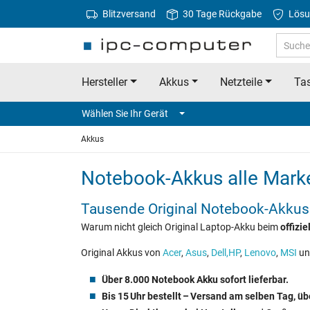
Blitzversand
30 Tage Rückgabe
Lösu
Hersteller
Akkus
Netzteile
Tas
Wählen Sie Ihr Gerät
Akkus
Notebook‑Akkus alle Mark
Tausende Original Notebook‑Akkus
Warum nicht gleich Original Laptop-Akku beim
offizi
Original Akkus von
Acer
,
Asus
,
Dell,
HP
,
Lenovo
,
MSI
un
Über 8.000 Notebook Akku sofort lieferbar.
Bis 15 Uhr bestellt – Versand am selben Tag, ü