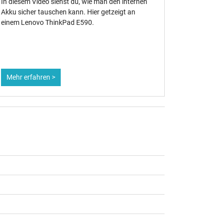
In diesem Video siehst du, wie man den internen
Wenn Orig
Akku sicher tauschen kann. Hier getzeigt an
verwenden 
einem Lenovo ThinkPad E590.
sehr oft 
einen gena
Akkus werf
Notebook-A
Mehr erfahren >
Mehr erf