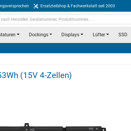
ngsversprechen
Ersatzteilshop & Fachwerkstatt seit 2003
taturen
Dockings
Displays
Lüfter
SSD
53Wh (15V 4-Zellen)