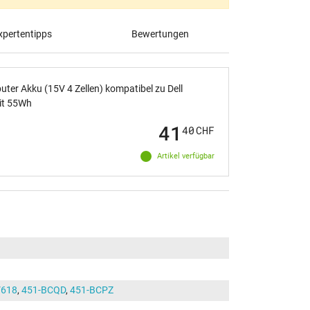
pertentipps
Bewertungen
ter Akku (15V 4 Zellen) kompatibel zu Dell
it 55Wh
41
40
CHF
Artikel verfügbar
618
,
451-BCQD
,
451-BCPZ