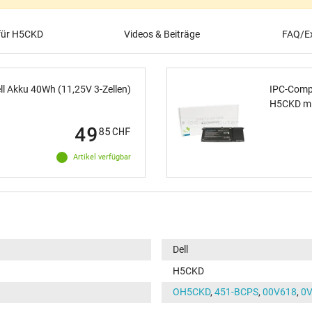
 für H5CKD
Videos & Beiträge
FAQ/Ex
ll Akku 40Wh (11,25V 3-Zellen)
IPC-Compu
H5CKD m
49
85
CHF
Artikel verfügbar
Dell
H5CKD
OH5CKD
,
451-BCPS
,
00V618
,
0V