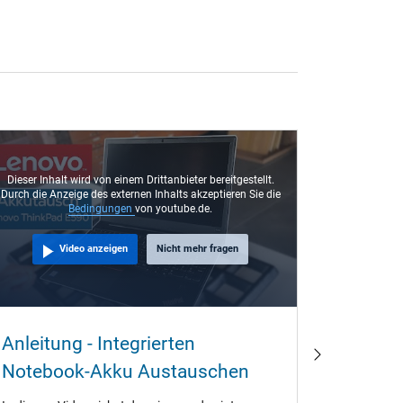
Dieser Inhalt wird von einem Drittanbieter bereitgestellt.
Durch die Anzeige des externen Inhalts akzeptieren Sie die
Bedingungen
von youtube.de.
Video anzeigen
Nicht mehr fragen
Warum 
Anleitung - Integrierten
beim K
Notebook-Akku Austauschen
Jahre a