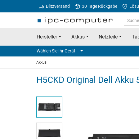
Blitzversand
30 Tage Rückgabe
Lösu
Hersteller
Akkus
Netzteile
Tas
Wählen Sie Ihr Gerät
Akkus
H5CKD Original Dell Akku 