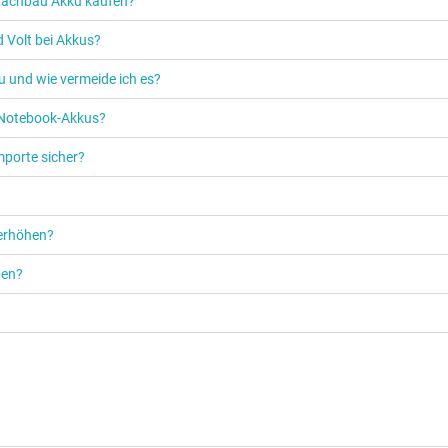
n Nachbau Akku kaufen?
 Volt bei Akkus?
u und wie vermeide ich es?
s Notebook-Akkus?
mporte sicher?
 erhöhen?
ben?