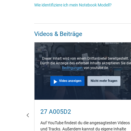
Wie identifiziere ich mein Notebook Modell?
Videos & Beiträge
Dieser Inhalt wird von einem Drittanbieter bereitgestellt.
Durch die Anzeige des externen Inhalts akzeptieren Sie die
Bedingungen
von youtube.de.
Video anzeigen
Nicht mehr fragen
ebook
27 A005D2
laden?
Auf YouTube findest du die angesagtesten Videos
fänger,
und Tracks. Außerdem kannst du eigene Inhalte