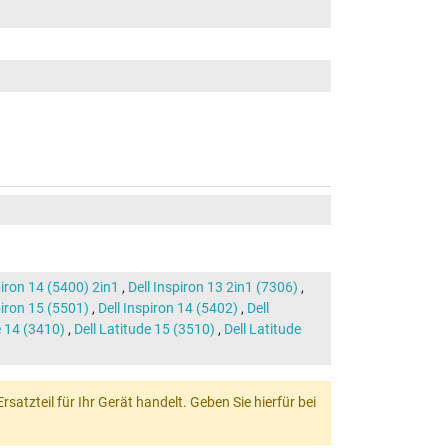
piron 14 (5400) 2in1
,
Dell Inspiron 13 2in1 (7306)
,
piron 15 (5501)
,
Dell Inspiron 14 (5402)
,
Dell
e 14 (3410)
,
Dell Latitude 15 (3510)
,
Dell Latitude
atzteil für Ihr Gerät handelt. Geben Sie hierfür bei