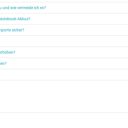
u und wie vermeide ich es?
s Notebook-Akkus?
mporte sicher?
 erhöhen?
ben?