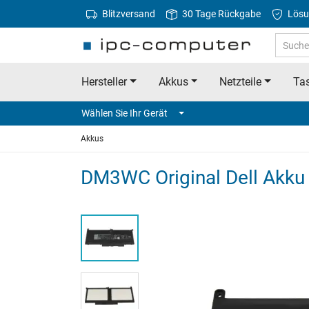
Blitzversand
30 Tage Rückgabe
Lösu
Hersteller
Akkus
Netzteile
Tas
Wählen Sie Ihr Gerät
Akkus
DM3WC Original Dell Akk