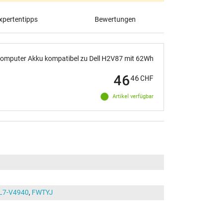
pertentipps
Bewertungen
omputer Akku kompatibel zu Dell H2V87 mit 62Wh
46
46
CHF
Artikel verfügbar
L7-V4940
,
FWTYJ