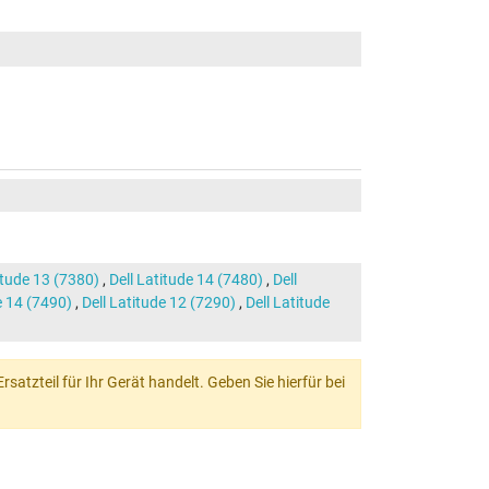
itude 13 (7380)
,
Dell Latitude 14 (7480)
,
Dell
e 14 (7490)
,
Dell Latitude 12 (7290)
,
Dell Latitude
atzteil für Ihr Gerät handelt. Geben Sie hierfür bei