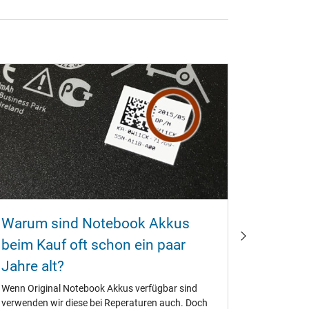
Warum sind Notebook Akkus
Anleitu
beim Kauf oft schon ein paar
Akkus 
Jahre alt?
Noteb
Wenn Original Notebook Akkus verfügbar sind
Mit dieser
verwenden wir diese bei Reperaturen auch. Doch
Notebooks 