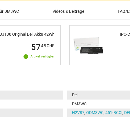
 für DM3WC
Videos & Beiträge
FAQ/Ex
DJ1J0 Original Dell Akku 42Wh
IPC-C
57
45
CHF
Artikel verfügbar
Dell
DM3WC
H2V87
,
ODM3WC
,
451-BCCI
,
DE