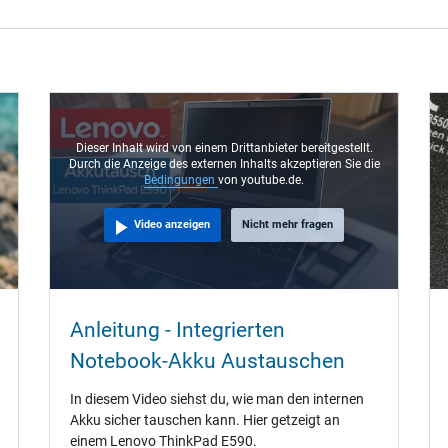
Dieser Inhalt wird von einem Drittanbieter bereitgestellt.
Durch die Anzeige des externen Inhalts akzeptieren Sie die
Bedingungen
von youtube.de.
Video anzeigen
Nicht mehr fragen
Anleitung - Integrierten
Notebook-Akku Austauschen
In diesem Video siehst du, wie man den internen
Akku sicher tauschen kann. Hier getzeigt an
einem Lenovo ThinkPad E590.