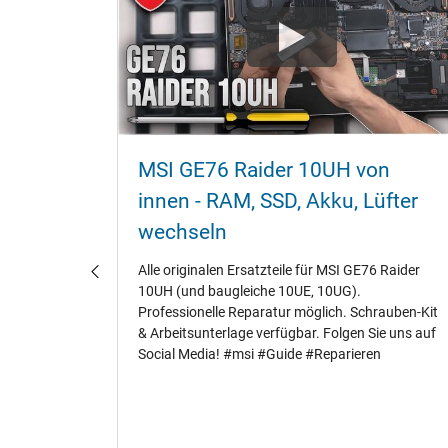
MSI GE76 Raider 10UH von
SI
innen - RAM‚ SSD‚ Akku‚ Lüfter
wechseln
lay
Alle originalen Ersatzteile für MSI GE76 Raider
t. Die
10UH (und baugleiche 10UE‚ 10UG).
Professionelle Reparatur möglich. Schrauben-Kit
e am
& Arbeitsunterlage verfügbar. Folgen Sie uns auf
Social Media! #msi #Guide #Reparieren
I
n an der
das sehr