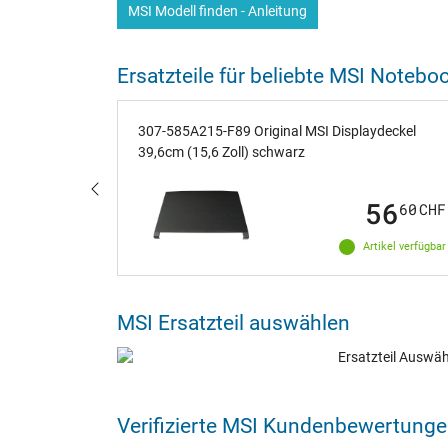
MSI Modell finden - Anleitung
Ersatzteile für beliebte MSI Notebo
 inkl.
307-585A215-F89 Original MSI Displaydeckel
cklight
39,6cm (15,6 Zoll) schwarz
17
56
43
CHF
60
CHF
ige verfügbar
Artikel verfügbar
MSI Ersatzteil auswählen
Verifizierte MSI Kundenbewertung