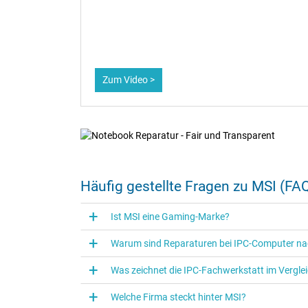
 darum die
g als
denn die
Zum Video >
Notebook Reparatur - F
Häufig gestellte Fragen zu MSI (FA
Über 20 Jahre Notebook-Repara
Ist MSI eine Gaming-Marke?
Express Reparatur: Großes Ersatzteile-Lage
35.000+ Geräte erfolgreich instandgesetzt
Warum sind Reparaturen bei IPC-Computer nac
Reparatur für Deutschland, Österreich und 
Was zeichnet die IPC‑Fachwerkstatt im Vergle
Zur Reparatur Anmeldung
Welche Firma steckt hinter MSI?