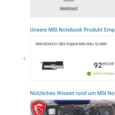
Mainboard
Unsere MSI Notebook Produkt Emp
0 Watt
S9N-903A231-SB3 Original MSI Akku 52,4Wh
08
92
98
CHF
09
CHF
ikel verfügbar
Artikel verfügbar
Nützliches Wissen rund um MSI N