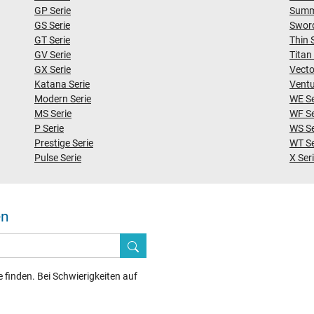
GP Serie
Summi
GS Serie
Sword
GT Serie
Thin 
GV Serie
Titan
GX Serie
Vecto
Katana Serie
Ventu
Modern Serie
WE Se
MS Serie
WF Se
P Serie
WS Se
Prestige Serie
WT Se
Pulse Serie
X Ser
en
finden. Bei Schwierigkeiten auf