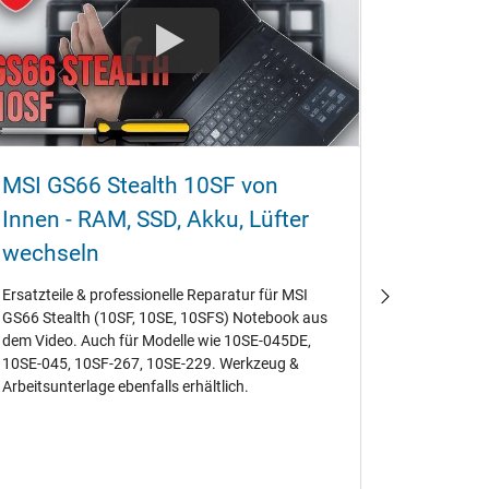
MSI GS66 Stealth 10SF von
MSI GS
Innen - RAM‚ SSD‚ Akku‚ Lüfter
RAM‚ S
wechseln
Ersatzteil
Reparatur
Ersatzteile & professionelle Reparatur für MSI
von Akku &
GS66 Stealth (10SF‚ 10SE‚ 10SFS) Notebook aus
#Guide #r
dem Video. Auch für Modelle wie 10SE-045DE‚
10SE-045‚ 10SF-267‚ 10SE-229. Werkzeug &
Arbeitsunterlage ebenfalls erhältlich.