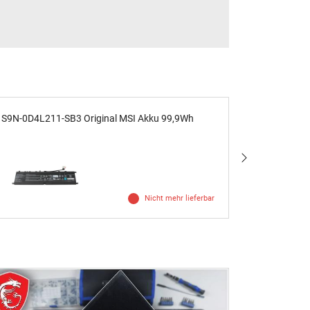
S9N-0D4L211-SB3 Original MSI Akku 99,9Wh
S93-040948
Watt
Nicht mehr lieferbar