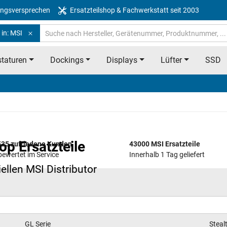
ngsversprechen
Ersatzteilshop & Fachwerkstatt seit 2003
in: MSI
taturen
Dockings
Displays
Lüfter
SSD
p Ersatzteile
35 zufriedene Kunden
43000 MSI Ersatzteile
bewertet im Service
Innerhalb 1 Tag geliefert
ziellen MSI Distributor
GL Serie
Steal