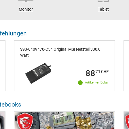
Monitor
Tablet
fehlungen
S93-0409470-C54 Original MSI Netzteil 330,0
Watt
88
71
CHF
Artikel verfügbar
otebooks