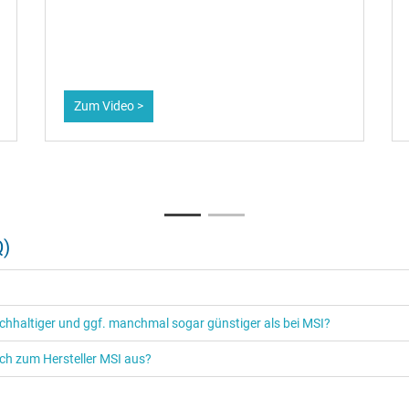
Zum Video >
air und Transparent
Q)
tur
r
hhaltiger und ggf. manchmal sogar günstiger als bei MSI?
die Schweiz
ich zum Hersteller MSI aus?