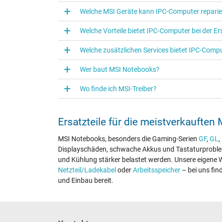
Welche MSI Geräte kann IPC‑Computer repari
Welche Vorteile bietet IPC-Computer bei der E
Welche zusätzlichen Services bietet IPC-Comput
Wer baut MSI Notebooks?
Wo finde ich MSI-Treiber?
Ersatzteile für die meistverkauften 
MSI Notebooks, besonders die Gaming-Serien
GF
,
GL
,
Displayschäden, schwache Akkus und Tastaturprobleme
und Kühlung stärker belastet werden. Unsere eigene W
Netzteil/Ladekabel
oder
Arbeitsspeicher
– bei uns fin
und Einbau bereit.