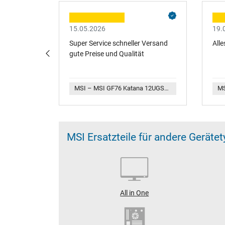
15.05.2026
19.
e
Super Service schneller Versand
Alle
.
gute Preise und Qualität
MSI – MSI GL65 Leopard 9SDR10SER10SFR (MS-16U7) Original Touchpad Board
MSI – MSI GF76 Katana 12UGS12UGK (MS-17L3) Original Netzteil 240,0 Watt
MSI Ersatzteile für andere Geräte
All in One