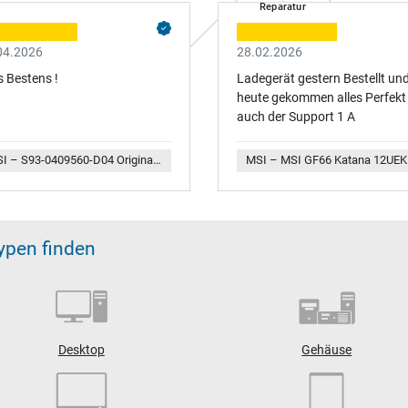
Reparatur
04.2026
28.02.2026
s Bestens !
Ladegerät gestern Bestellt un
heute gekommen alles Perfekt
auch der Support 1 A
MSI – S93-0409560-D04 Original MSI Netzteil 280,0 Watt
MSI – M
typen finden
Desktop
Gehäuse