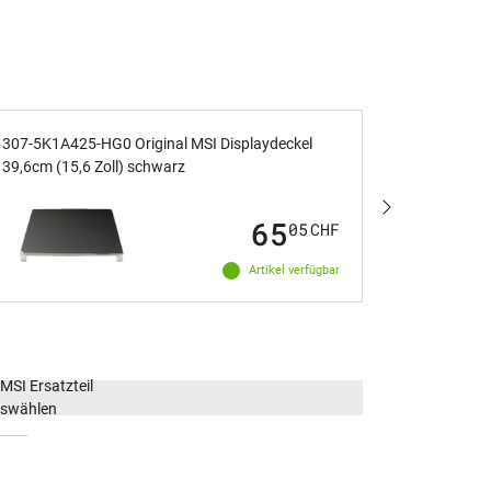
307-5K1A425-HG0 Original MSI Displaydeckel
307-5P2A4
39,6cm (15,6 Zoll) schwarz
40,6cm (16
65
05
CHF
Artikel verfügbar