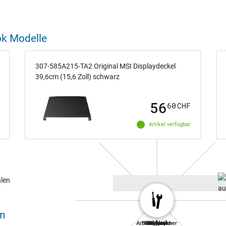
ok Modelle
307-585A215-TA2 Original MSI Displaydeckel
39,6cm (15,6 Zoll) schwarz
56
60
CHF
Artikel verfügbar
en
Arbeitsspeicher
Festplatten
Notebook
Tastatur
Netzteil
Display
Akkus
Lüfter