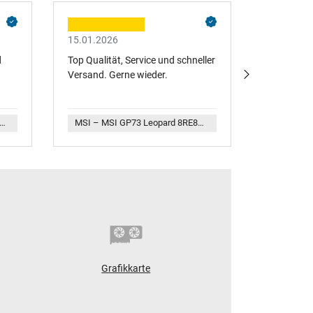
15.01.2026
30.11.202
d
Top Qualität, Service und schneller
Gute Angeb
Versand. Gerne wieder.
Lieferung.
SI GF66 Katana 12UEK12UG12UGS (MS-1583) Original Netzteil 240,0 Watt
MSI – MSI GP73 Leopard 8RE8RF (MS-17C5) Original Displaydeckel 43,2cm (17,3 Zoll) schwarz mit Öffnungen
Grafikkarte