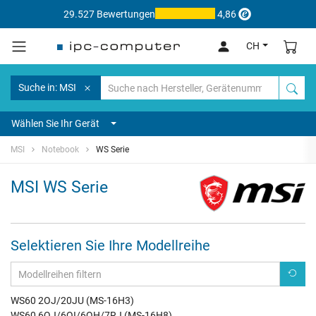
29.527 Bewertungen
4,86
CH
Suche in: MSI
Wählen Sie Ihr Gerät
MSI
Notebook
WS Serie
MSI WS Serie
Selektieren Sie Ihre Modellreihe
WS60 2OJ/20JU (MS-16H3)
WS60 6QJ/6QI/6QH/7RJ (MS-16H8)