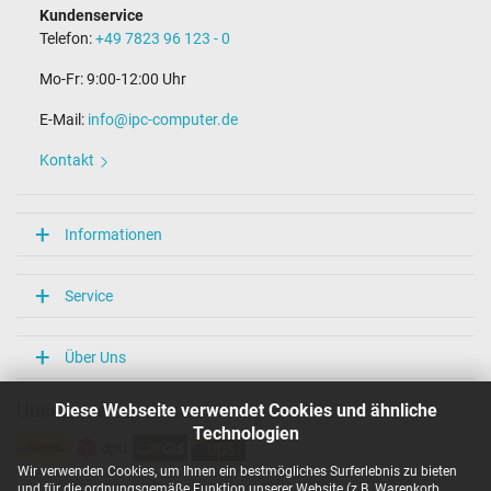
Kundenservice
Telefon:
+49 7823 96 123 - 0
Mo-Fr: 9:00-12:00 Uhr
E-Mail:
info@ipc-computer.de
Kontakt
Informationen
Service
Über Uns
Diese Webseite verwendet Cookies und ähnliche
Unsere Versandarten
Technologien
Wir verwenden Cookies, um Ihnen ein bestmögliches Surferlebnis zu bieten
und für die ordnungsgemäße Funktion unserer Website (z.B. Warenkorb,