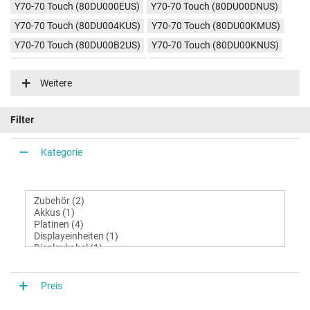
Y70-70 Touch (80DU000EUS)
Y70-70 Touch (80DU00DNUS)
Y70-70 Touch (80DU004KUS)
Y70-70 Touch (80DU00KMUS)
Y70-70 Touch (80DU00B2US)
Y70-70 Touch (80DU00KNUS)
Y70-70 Touch (80DU00HHGE)
Y70-70 Touch (80DU00J4GE)
Weitere
Y70-70 Touch (80DU00KKGE)
Y70-70 Touch (80DU00D9GE)
Y70-70 Touch (80DU000XGE)
Y70-70 Touch (80DU003DGE)
Filter
Y70-70 Touch (80DU004HUS)
Y70-70 Touch (80DU00FMGE)
Y70-70 Touch (80DU)
Kategorie
Preis