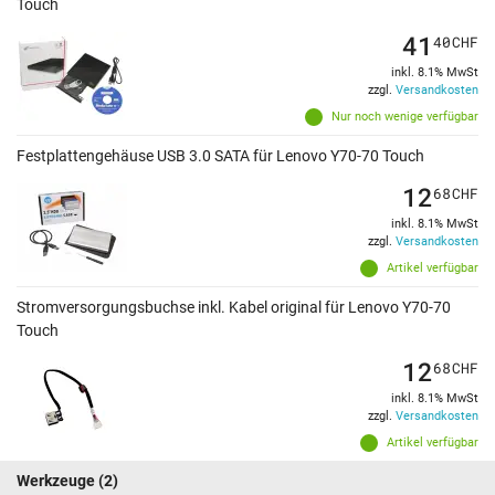
Touch
41
40
CHF
inkl. 8.1% MwSt
zzgl.
Versandkosten
Nur noch wenige verfügbar
Festplattengehäuse USB 3.0 SATA für Lenovo Y70-70 Touch
12
68
CHF
inkl. 8.1% MwSt
zzgl.
Versandkosten
Artikel verfügbar
Stromversorgungsbuchse inkl. Kabel original für Lenovo Y70-70
Touch
12
68
CHF
inkl. 8.1% MwSt
zzgl.
Versandkosten
Artikel verfügbar
Werkzeuge
(2)