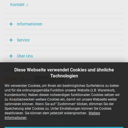
Kontakt
Informationen
Service
Über Uns
Diese Webseite verwendet Cookies und ähnliche
Unsere Versandarten
Technologien
Wir verwenden Cookies, um Ihnen ein bestmögliches Surferlebnis zu bieten
und für die ordnungsgemäße Funktion unserer Website (z.B. Warenkorb,
Unsere Zahlarten
Kundenkonto). Neben diesen notwendigen funktionalen Cookies setzen wir
zu Anaylsezwecken weitere Cookies ein, damit wir unsere Webseite weiter
optimieren können. Wenn Sie auf "Zustimmen" klicken, stimmen Sie der
Speicherung aller Cookies zu. Unter Einstellungen können Sie Cookies
deaktivieren. Sie können dem jederzeit widersprechen.
Weitere
Copyright ©
IPC-Computer Deutschland GmbH
Informationen
.
Alle Preise inkl. gesetzl. MwSt. zzgl. Versandkosten