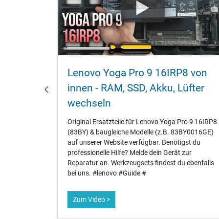
nnen -
Lenovo Yoga Pro 9 16IRP8 von
echseln
innen - RAM‚ SSD‚ Akku‚ Lüfter
wechseln
 diesem
Original Ersatzteile für Lenovo Yoga Pro 9 16IRP8
urem
(83BY) & baugleiche Modelle (z.B. 83BY0016GE)
 Akku‚
auf unserer Website verfügbar. Benötigst du
Problemen
professionelle Hilfe? Melde dein Gerät zur
nellen
Reparatur an. Werkzeugsets findest du ebenfalls
bei uns. #lenovo #Guide #
Zum Video >