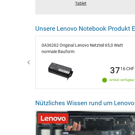
Tablet
Unsere Lenovo Notebook Produkt 
AMD 32GB
0A36262 Original Lenovo Netzteil 65,0 Watt
normale Bauform
77
37
76
CHF
16
CHF
ikel verfügbar
Artikel verfügbar
Nützliches Wissen rund um Lenov