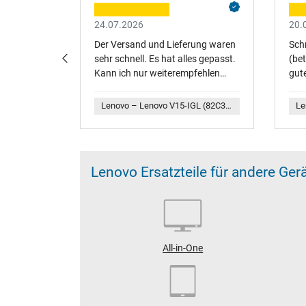
24.07.2026
20.
ekt!
Der Versand und Lieferung waren
Sch
sehr schnell. Es hat alles gepasst.
(bet
Kann ich nur weiterempfehlen…
gute
Lenovo – ZG38C03705 Original Lenovo Precision Pen 3 (NFC)
Lenovo – Lenovo V15-IGL (82C382NN) Original Netzteil 45,0 Watt EU Wallplug abgerundete Bauform
Lenovo Ersatzteile für andere Ger
All-in-One