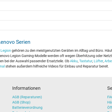
 Lenovo Serien
r
Legion
gehören zu den meistgenutzten Geräten im Alltag und Büro. Häu
 Lenovo Legion Gaming-Modelle werden oft wegen Überhitzung oder Netzt
en bei der Auswahl passender Ersatzteile. Ob
Akku
,
Tastatur
,
Lüfter
,
Arbe
nal
stehen außerdem hilfreiche Videos für Einbau und Reparatur bereit.
Informationen
Se
AGB (Reparaturen)
FAQ
AGB (Shop)
Hä
Batterieverordnung
Öff