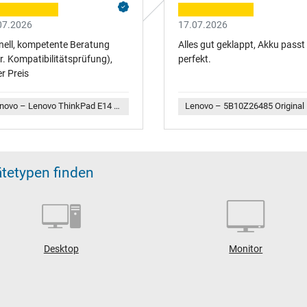
07.2026
17.07.2026
nell, kompetente Beratung
Alles gut geklappt, Akku passt
r. Kompatibilitätsprüfung),
perfekt.
r Preis
Lenovo – Lenovo ThinkPad E14 Gen 6 (21M321M4) Original USB-C Netzteil 65,0 Watt eckige Bauform
Leno
ätetypen finden
Desktop
Monitor