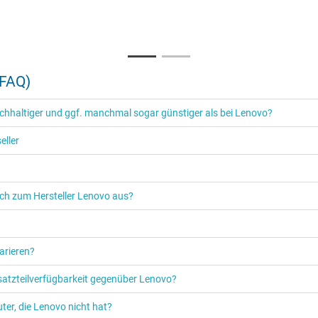
air und Transparent
(FAQ)
tur
hhaltiger und ggf. manchmal sogar günstiger als bei Lenovo?
r
eller
die Schweiz
ich zum Hersteller Lenovo aus?
arieren?
rsatzteilverfügbarkeit gegenüber Lenovo?
ter, die Lenovo nicht hat?