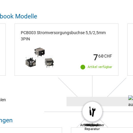
tebook Modelle
PCB003 Stromversorgungsbuchse 5,5/2,5mm
3PIN
7
60
CHF
Artikel verfügbar
ungen
Arbeitsspeicher
Festplatten
Notebook
Tastatur
Netzteil
Display
Akkus
Lüfter
Reparatur