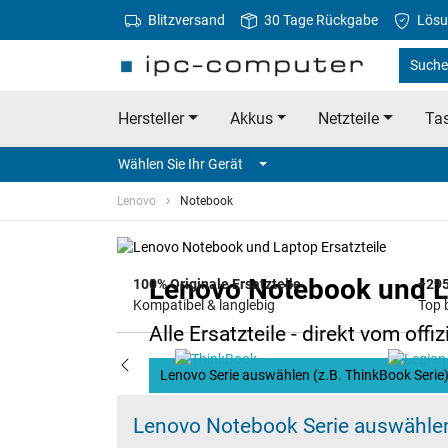
Blitzversand
30 Tage Rückgabe
Lösu
Suche
Hersteller
Akkus
Netzteile
Tas
Wählen Sie Ihr Gerät
Lenovo
Notebook
Lenovo Notebook und La
100% Originale Ersatzteile
+295
Kompatibel & langlebig
Top 
Alle Ersatzteile - direkt vom offi
Lenovo Serie auswählen (z.B. ThinkBook Serie
Lenovo Notebook Serie auswähle