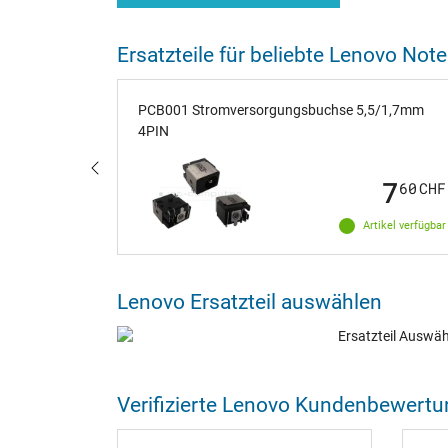
Ersatzteile für beliebte Lenovo No
N
PCB001 Stromversorgungsbuchse 5,5/1,7mm
4PIN
7
7
60
CHF
60
CHF
ige verfügbar
Artikel verfügbar
Lenovo Ersatzteil auswählen
Verifizierte Lenovo Kundenbewert