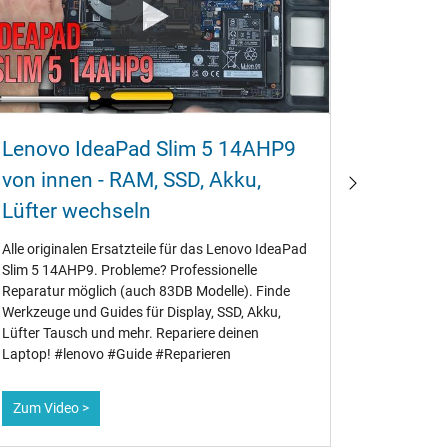
Lenovo IdeaPad Slim 5 14AHP9
Lenovo
von innen - RAM‚ SSD‚ Akku‚
von in
Lüfter wechseln
Lüfter
Alle originalen Ersatzteile für das Lenovo IdeaPad
Video Gui
Slim 5 14AHP9. Probleme? Professionelle
(Serie 21M
Reparatur möglich (auch 83DB Modelle). Finde
baugleiche
Werkzeuge und Guides für Display‚ SSD‚ Akku‚
profession
Lüfter Tausch und mehr. Repariere deinen
#ThinkBoo
Laptop! #lenovo #Guide #Reparieren
Zum Video >
Zum Vid