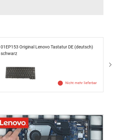
01EP153 Original Lenovo Tastatur DE (deutsch)
01YP252 Or
schwarz
schwarz m
Nicht mehr lieferbar