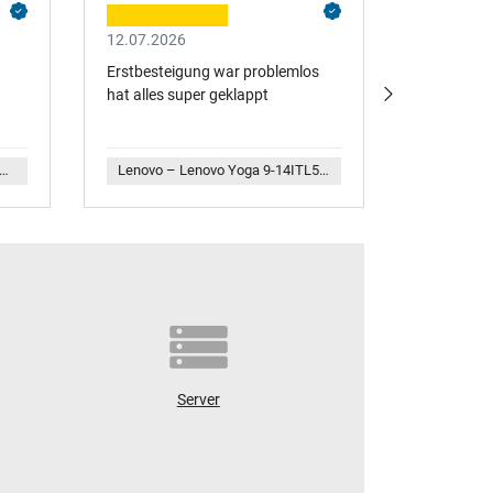
12.07.2026
10.07.202
Erstbesteigung war problemlos
Schnelle Li
hat alles super geklappt
vo – 5B10Z26485 Original Lenovo Akku 71Wh
Lenovo – Lenovo Yoga 9-14ITL5 (82BG) original Stylus Pen
Server