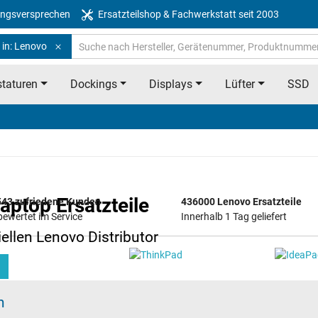
ngsversprechen
Ersatzteilshop & Fachwerkstatt seit 2003
 in: Lenovo
taturen
Dockings
Displays
Lüfter
SSD
ptop Ersatzteile
43 zufriedene Kunden
436000 Lenovo Ersatzteile
bewertet im Service
Innerhalb 1 Tag geliefert
ziellen Lenovo Distributor
)
n