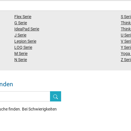
Flex Serie
S Ser
G Serie
Think
IdeaPad Serie
Think
J Serie
U Ser
Legion Serie
V Ser
LOQ Serie
Y Ser
M Serie
Yoga 
N Serie
Z Ser
inden
he finden. Bei Schwierigkeiten