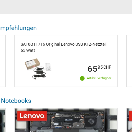
Empfehlungen
SA10Q11716 Original Lenovo USB KFZ-Netzteil
65 Watt
65
05
CHF
Artikel verfügbar
o Notebooks