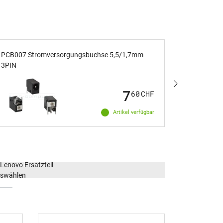
PCB007 Stromversorgungsbuchse 5,5/1,7mm
PCB008 St
3PIN
3PIN
7
60
CHF
Artikel verfügbar